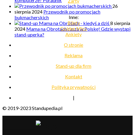
komputerze? Poradnik
Żarty
26
sierpnia 2024
Przewodnik po promocjach
Inne:
bukmacherskich
Bilety
8 sierpnia
Golden Mics
2024
Mama na Obrotach rusza w Polskę! Gdzie wystąpi
Ankiety
stand-uperka?
O stronie
Reklama
Stand-up dla firm
Kontakt
Polityka prywatności
|
© 2019-2023 Standupedia.pl
__________________