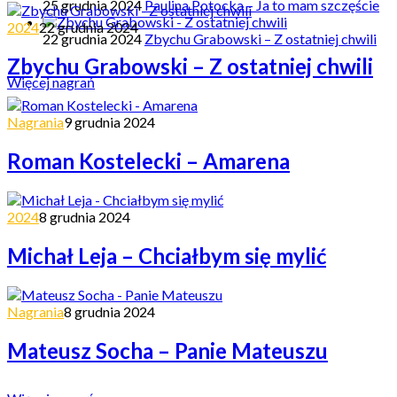
25 grudnia 2024
Paulina Potocka – Ja to mam szczęście
2024
22 grudnia 2024
22 grudnia 2024
Zbychu Grabowski – Z ostatniej chwili
Zbychu Grabowski – Z ostatniej chwili
Więcej nagrań
Nagrania
9 grudnia 2024
Roman Kostelecki – Amarena
2024
8 grudnia 2024
Michał Leja – Chciałbym się mylić
Nagrania
8 grudnia 2024
Mateusz Socha – Panie Mateuszu