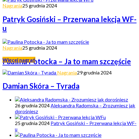
Nagrania
25 grudnia 2024
Patryk Gosiński – Przerwana lekcja WF-
u
Nagrania
25 grudnia 2024
Paulina Potocka – Ja to mam szczęście
Więcej nagrań
Nagrania
29 grudnia 2024
Damian Skóra – Tyrada
26 grudnia 2024
Aleksandra Radomska – Zrozumiesz jak
dorośniesz
25 grudnia 2024
Patryk Gosiński – Przerwana lekcja WF-
u