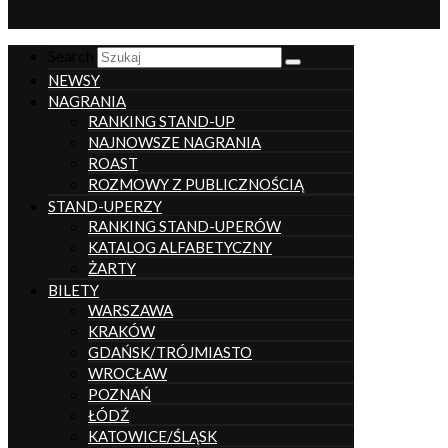
Search
NEWSY
NAGRANIA
RANKING STAND-UP
NAJNOWSZE NAGRANIA
ROAST
ROZMOWY Z PUBLICZNOŚCIĄ
STAND-UPERZY
RANKING STAND-UPERÓW
KATALOG ALFABETYCZNY
ŻARTY
BILETY
WARSZAWA
KRAKÓW
GDAŃSK/TRÓJMIASTO
WROCŁAW
POZNAŃ
ŁÓDŹ
KATOWICE/ŚLĄSK