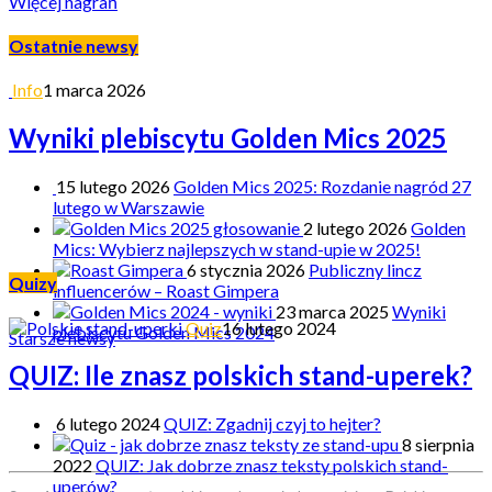
Więcej nagrań
Ostatnie newsy
Info
1 marca 2026
Wyniki plebiscytu Golden Mics 2025
15 lutego 2026
Golden Mics 2025: Rozdanie nagród 27
lutego w Warszawie
2 lutego 2026
Golden
Mics: Wybierz najlepszych w stand-upie w 2025!
6 stycznia 2026
Publiczny lincz
Quizy
influencerów – Roast Gimpera
23 marca 2025
Wyniki
Quiz
16 lutego 2024
plebiscytu Golden Mics 2024
Starsze newsy
QUIZ: Ile znasz polskich stand-uperek?
6 lutego 2024
QUIZ: Zgadnij czyj to hejter?
8 sierpnia
2022
QUIZ: Jak dobrze znasz teksty polskich stand-
uperów?