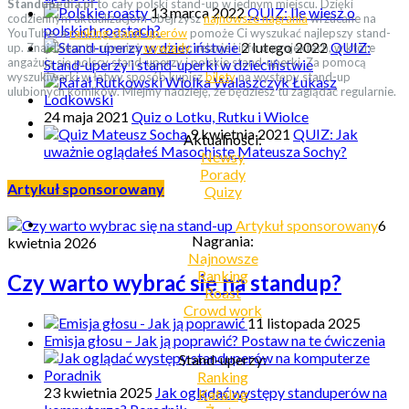
Standupedia.pl
to cały polski stand-up w jednym miejscu. Dzięki
13 marca 2022
QUIZ: Ile wiesz o
codziennym aktualizacjom obejrzysz
najnowsze nagrania
wrzucane na
polskich roastach?
YouTube, a
ranking stand-uperów
pomoże Ci wyszukać najlepszy stand-
2 lutego 2022
QUIZ:
up. Znajdziesz tu również
wywiady
, relacje i info o projektach, w które
angażują się polscy stand-uperzy i polskie stand-uperki. Za pomocą
Stand-uperzy i stand-uperki w dzieciństwie
wyszukiwarki w łatwy sposób kupisz
bilety
na występy stand-up
ulubionych komików. Miejmy nadzieję, że będziesz tu zaglądać regularnie.
24 maja 2021
Quiz o Lotku, Rutku i Wiolce
9 kwietnia 2021
QUIZ: Jak
Aktualności:
uważnie oglądałeś Masochistę Mateusza Sochy?
Newsy
Porady
Artykuł sponsorowany
Quizy
Artykuł sponsorowany
6
Nagrania:
kwietnia 2026
Najnowsze
Ranking
Czy warto wybrać się na standup?
Roast
Crowd work
11 listopada 2025
Emisja głosu – Jak ją poprawić? Postaw na te ćwiczenia
Stand-uperzy:
Ranking
23 kwietnia 2025
Jak oglądać występy standuperów na
Katalog