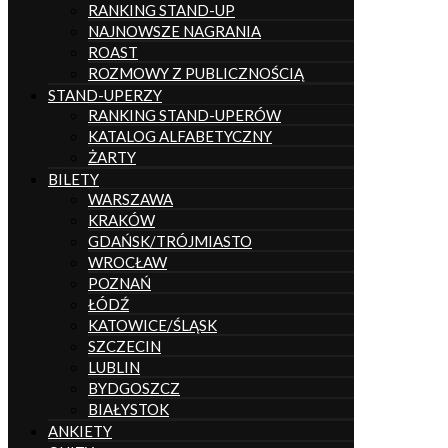
RANKING STAND-UP
NAJNOWSZE NAGRANIA
ROAST
ROZMOWY Z PUBLICZNOŚCIĄ
STAND-UPERZY
RANKING STAND-UPERÓW
KATALOG ALFABETYCZNY
ŻARTY
BILETY
WARSZAWA
KRAKÓW
GDAŃSK/TRÓJMIASTO
WROCŁAW
POZNAŃ
ŁÓDŹ
KATOWICE/ŚLĄSK
SZCZECIN
LUBLIN
BYDGOSZCZ
BIAŁYSTOK
ANKIETY