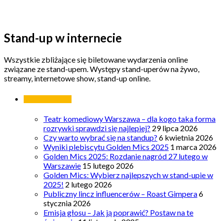
Stand-up w internecie
Wszystkie zbliżające się biletowane wydarzenia online
związane ze stand-upem. Występy stand-uperów na żywo,
streamy, internetowe show, stand-up online.
Ostatnie wpisy
Teatr komediowy Warszawa – dla kogo taka forma
rozrywki sprawdzi się najlepiej?
29 lipca 2026
Czy warto wybrać się na standup?
6 kwietnia 2026
Wyniki plebiscytu Golden Mics 2025
1 marca 2026
Golden Mics 2025: Rozdanie nagród 27 lutego w
Warszawie
15 lutego 2026
Golden Mics: Wybierz najlepszych w stand-upie w
2025!
2 lutego 2026
Publiczny lincz influencerów – Roast Gimpera
6
stycznia 2026
Emisja głosu – Jak ją poprawić? Postaw na te