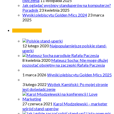
ćwiczenia
11 listopada 2025
Jak oglądać występy standuperów na komputerze?
Poradnik
23 kwietnia 2025
Wyniki plebiscytu Golden Mics 2024
23 marca
2025
Najpopularniejsze
12 lutego 2020
Najpopularniejsze polskie stand-
uperki
8 kwietnia 2020
Mateusz Socha: Nie mogę dłużej
pozostać obojętny na zaczepki Rafała Paczesia
1 marca 2026
Wyniki plebiscytu Golden Mics 2025
3 lutego 2022
Wojtek Kamiński: Po mojej stronie
jest doświadczenie
27 czerwca 2021
Karol Modzelewski – marketer
wśród stand-uperów