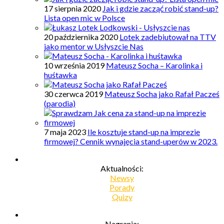
17 sierpnia 2020
Jak i gdzie zacząć robić stand-up?
Lista open mic w Polsce
20 października 2020
Lotek zadebiutował na TTV
jako mentor w Usłyszcie Nas
10 września 2019
Mateusz Socha – Karolinka i
huśtawka
30 czerwca 2019
Mateusz Socha jako Rafał Pacześ
(parodia)
7 maja 2023
Ile kosztuje stand-up na imprezie
firmowej? Cennik wynajęcia stand-uperów w 2023.
Aktualności:
Newsy
Porady
Quizy
Nagrania: