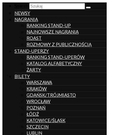
Search
NEWSY
NAGRANIA
RANKING STAND-UP
NAJNOWSZE NAGRANIA
ROAST
ROZMOWY Z PUBLICZNOŚCIĄ
STAND-UPERZY
RANKING STAND-UPERÓW
KATALOG ALFABETYCZNY
ŻARTY
BILETY
WARSZAWA
KRAKÓW
GDAŃSK/TRÓJMIASTO
WROCŁAW
POZNAŃ
ŁÓDŹ
KATOWICE/ŚLĄSK
SZCZECIN
LUBLIN