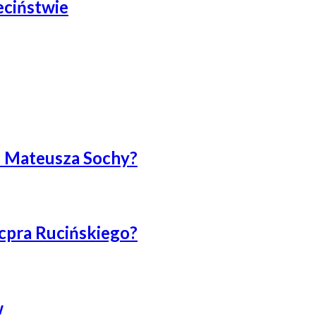
eciństwie
ę Mateusza Sochy?
cpra Rucińskiego?
w