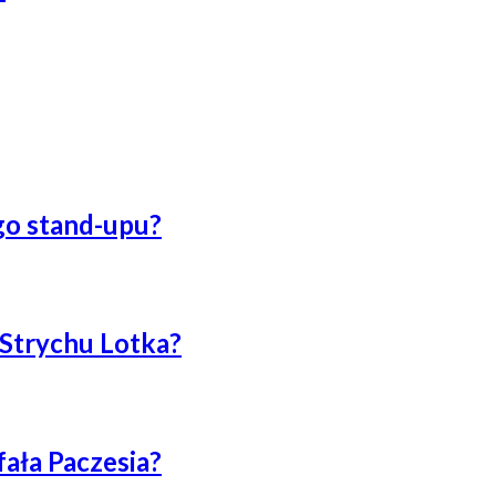
go stand-upu?
 Strychu Lotka?
ała Paczesia?