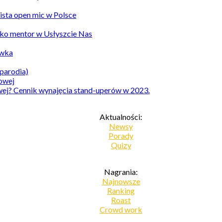
Lista open mic w Polsce
ko mentor w Usłyszcie Nas
awka
parodia)
owej? Cennik wynajęcia stand-uperów w 2023.
Aktualności:
Newsy
Porady
Quizy
Nagrania:
Najnowsze
Ranking
Roast
Crowd work