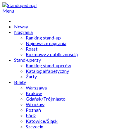
Menu
Newsy
Nagrania
Ranking stand-up
Najnowsze nagrania
Roast
Rozmowy z publicznością
Stand-uperzy
Ranking stand-uperów
Katalog alfabetyczny
Żarty
Bilety
Warszawa
Kraków
Gdańsk/Trójmiasto
Wrocław
Poznań
Łódź
Katowice/Śląsk
Szczecin