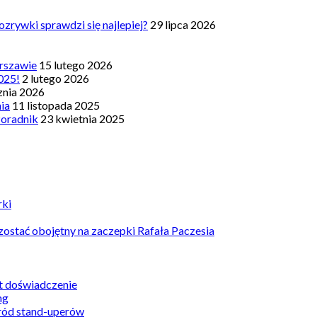
zrywki sprawdzi się najlepiej?
29 lipca 2026
rszawie
15 lutego 2026
025!
2 lutego 2026
znia 2026
nia
11 listopada 2025
Poradnik
23 kwietnia 2025
rki
ostać obojętny na zaczepki Rafała Paczesia
st doświadczenie
ród stand-uperów