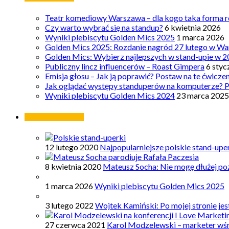
Teatr komediowy Warszawa – dla kogo taka forma ro
Czy warto wybrać się na standup?
6 kwietnia 2026
Wyniki plebiscytu Golden Mics 2025
1 marca 2026
Golden Mics 2025: Rozdanie nagród 27 lutego w Wa
Golden Mics: Wybierz najlepszych w stand-upie w 2
Publiczny lincz influencerów – Roast Gimpera
6 styc
Emisja głosu – Jak ją poprawić? Postaw na te ćwicze
Jak oglądać występy standuperów na komputerze? 
Wyniki plebiscytu Golden Mics 2024
23 marca 2025
Najpopularniejsze
12 lutego 2020
Najpopularniejsze polskie stand-upe
8 kwietnia 2020
Mateusz Socha: Nie mogę dłużej poz
1 marca 2026
Wyniki plebiscytu Golden Mics 2025
3 lutego 2022
Wojtek Kamiński: Po mojej stronie je
27 czerwca 2021
Karol Modzelewski – marketer wś