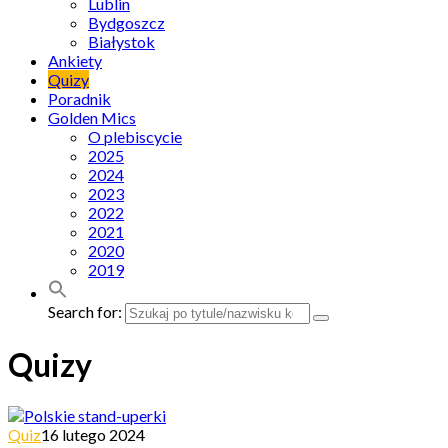
Lublin
Bydgoszcz
Białystok
Ankiety
Quizy
Poradnik
Golden Mics
O plebiscycie
2025
2024
2023
2022
2021
2020
2019
Search for:
Quizy
Quiz
16 lutego 2024