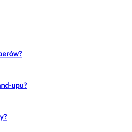
uperów?
tand-upu?
py?