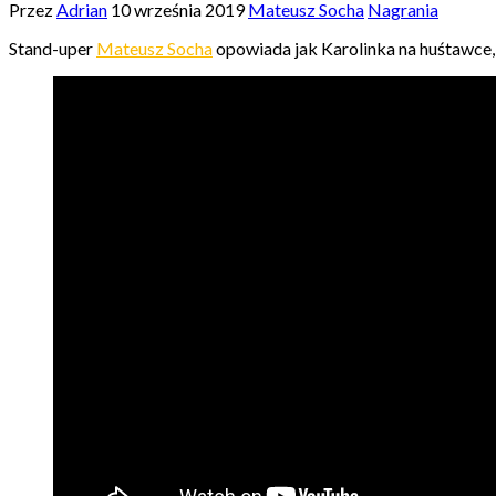
Przez
Adrian
10 września 2019
Mateusz Socha
Nagrania
Stand-uper
Mateusz Socha
opowiada jak Karolinka na huśtawce, 