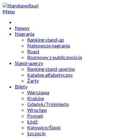
Menu
Newsy
Nagrania
Ranking stand-up
Najnowsze nagrania
Roast
Rozmowy z publicznością
Stand-uperzy
Ranking stand-uperów
Katalog alfabetyczny
Żarty
Bilety
Warszawa
Kraków
Gdańsk/Trójmiasto
Wrocław
Poznań
Łódź
Katowice/Śląsk
Szczecin