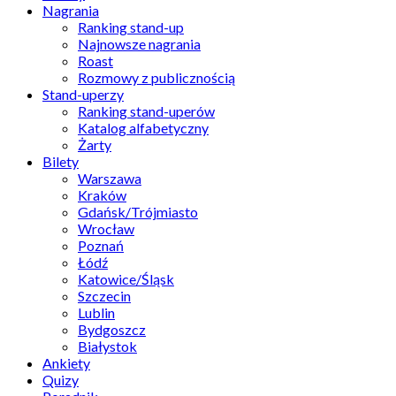
Nagrania
Ranking stand-up
Najnowsze nagrania
Roast
Rozmowy z publicznością
Stand-uperzy
Ranking stand-uperów
Katalog alfabetyczny
Żarty
Bilety
Warszawa
Kraków
Gdańsk/Trójmiasto
Wrocław
Poznań
Łódź
Katowice/Śląsk
Szczecin
Lublin
Bydgoszcz
Białystok
Ankiety
Quizy