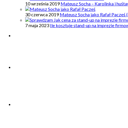
10 września 2019
Mateusz Socha – Karolinka i huśt
30 czerwca 2019
Mateusz Socha jako Rafał Pacześ (
7 maja 2023
Ile kosztuje stand-up na imprezie firm