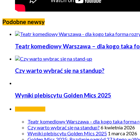
Podobne newsy
Teatr komediowy Warszawa – dla kogo taka form
Czy warto wybrać się na standup?
Wyniki plebiscytu Golden Mics 2025
Ostatnie wpisy
Teatr komediowy Warszawa – dla kogo taka forma ro
Czy warto wybrać się na standup?
6 kwietnia 2026
Wyniki plebiscytu Golden Mics 2025
1 marca 2026
Golden Mics 2025: Rozdanie nagród 27 lutego w Wa