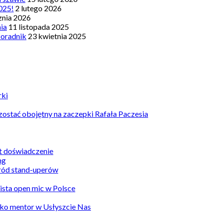
025!
2 lutego 2026
znia 2026
nia
11 listopada 2025
Poradnik
23 kwietnia 2025
rki
ostać obojętny na zaczepki Rafała Paczesia
st doświadczenie
ród stand-uperów
Lista open mic w Polsce
ko mentor w Usłyszcie Nas