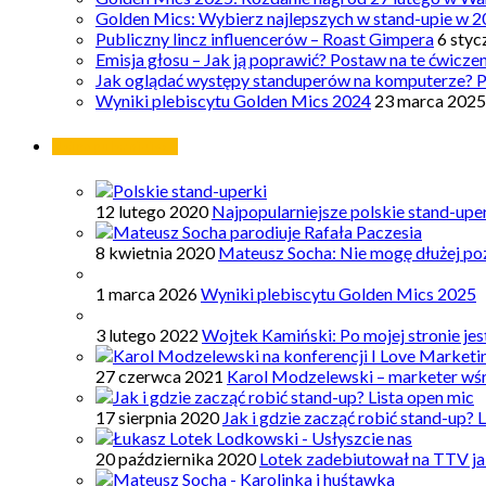
Golden Mics: Wybierz najlepszych w stand-upie w 2
Publiczny lincz influencerów – Roast Gimpera
6 styc
Emisja głosu – Jak ją poprawić? Postaw na te ćwicze
Jak oglądać występy standuperów na komputerze? 
Wyniki plebiscytu Golden Mics 2024
23 marca 2025
Najpopularniejsze
12 lutego 2020
Najpopularniejsze polskie stand-upe
8 kwietnia 2020
Mateusz Socha: Nie mogę dłużej poz
1 marca 2026
Wyniki plebiscytu Golden Mics 2025
3 lutego 2022
Wojtek Kamiński: Po mojej stronie je
27 czerwca 2021
Karol Modzelewski – marketer wś
17 sierpnia 2020
Jak i gdzie zacząć robić stand-up? 
20 października 2020
Lotek zadebiutował na TTV ja