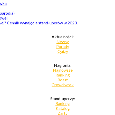
awka
parodia)
owej? Cennik wynajęcia stand-uperów w 2023.
Aktualności:
Newsy
Porady
Quizy
Nagrania:
Najnowsze
Ranking
Roast
Crowd work
Stand-uperzy:
Ranking
Katalog
Żarty