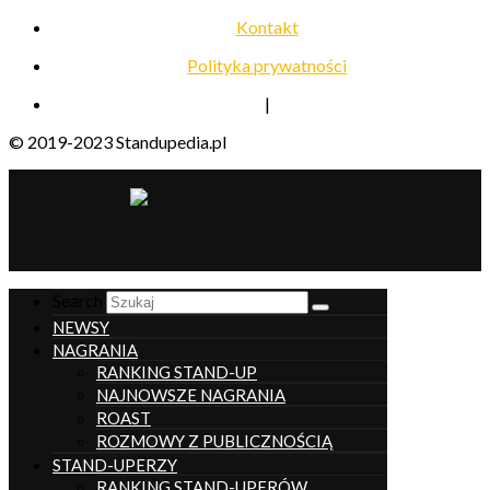
Kontakt
Polityka prywatności
|
© 2019-2023 Standupedia.pl
__________________
Search
NEWSY
NAGRANIA
RANKING STAND-UP
NAJNOWSZE NAGRANIA
ROAST
ROZMOWY Z PUBLICZNOŚCIĄ
STAND-UPERZY
RANKING STAND-UPERÓW