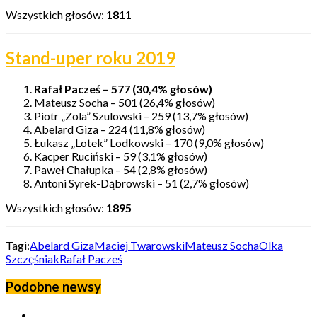
Wszystkich głosów:
1811
Stand-uper roku 2019
Rafał Pacześ – 577 (30,4% głosów)
Mateusz Socha – 501 (26,4% głosów)
Piotr „Zola” Szulowski – 259 (13,7% głosów)
Abelard Giza – 224 (11,8% głosów)
Łukasz „Lotek” Lodkowski – 170 (9,0% głosów)
Kacper Ruciński – 59 (3,1% głosów)
Paweł Chałupka – 54 (2,8% głosów)
Antoni Syrek-Dąbrowski – 51 (2,7% głosów)
Wszystkich głosów:
1895
Tagi:
Abelard Giza
Maciej Twarowski
Mateusz Socha
Olka
Szczęśniak
Rafał Pacześ
Podobne newsy