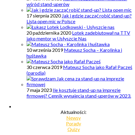
wśród stand-uperów
17 sierpnia 2020
Jak i gdzie zacząć robić stand-up?
Lista open mic w Polsce
20 października 2020
Lotek zadebiutował na TTV
jako mentor w Usłyszcie Nas
10 września 2019
Mateusz Socha – Karolinka i
huśtawka
30 czerwca 2019
Mateusz Socha jako Rafał Pacześ
(parodia)
7 maja 2023
Ile kosztuje stand-up na imprezie
firmowej? Cennik wynajęcia stand-uperów w 2023.
Aktualności:
Newsy
Porady
Quizy