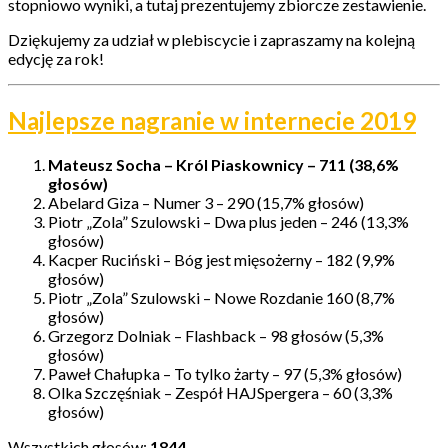
stopniowo wyniki, a tutaj prezentujemy zbiorcze zestawienie.
Dziękujemy za udział w plebiscycie i zapraszamy na kolejną
edycję za rok!
Najlepsze nagranie w internecie 2019
Mateusz Socha – Król Piaskownicy – 711 (38,6%
głosów)
Abelard Giza – Numer 3 – 290 (15,7% głosów)
Piotr „Zola” Szulowski – Dwa plus jeden – 246 (13,3%
głosów)
Kacper Ruciński – Bóg jest mięsożerny – 182 (9,9%
głosów)
Piotr „Zola” Szulowski – Nowe Rozdanie 160 (8,7%
głosów)
Grzegorz Dolniak – Flashback – 98 głosów (5,3%
głosów)
Paweł Chałupka – To tylko żarty – 97 (5,3% głosów)
Olka Szczęśniak – Zespół HAJSpergera – 60 (3,3%
głosów)
Wszystkich głosów:
1844