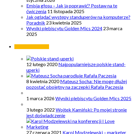
Emisja głosu – Jak ją poprawić? Postaw na te
ćwiczenia
11 listopada 2025
Jak oglądać występy standuperów na komputerze?
Poradnik
23 kwietnia 2025
Wyniki plebiscytu Golden Mics 2024
23 marca
2025
Najpopularniejsze
12 lutego 2020
Najpopularniejsze polskie stand-
uperki
8 kwietnia 2020
Mateusz Socha: Nie mogę dłużej
pozostać obojętny na zaczepki Rafała Paczesia
1 marca 2026
Wyniki plebiscytu Golden Mics 2025
3 lutego 2022
Wojtek Kamiński: Po mojej stronie
jest doświadczenie
27 czerwca 2021
Karol Modzelewski – marketer