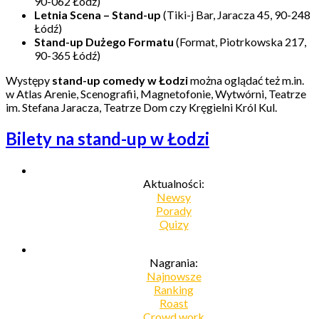
90-062 Łódź)
Letnia Scena – Stand-up
(Tiki-j Bar, Jaracza 45, 90-248
Łódź)
Stand-up Dużego Formatu
(Format, Piotrkowska 217,
90-365 Łódź)
Występy
stand-up comedy w Łodzi
można oglądać też m.in.
w Atlas Arenie, Scenografii, Magnetofonie, Wytwórni, Teatrze
im. Stefana Jaracza, Teatrze Dom czy Kręgielni Król Kul.
Bilety na stand-up w Łodzi
Aktualności:
Newsy
Porady
Quizy
Nagrania:
Najnowsze
Ranking
Roast
Crowd work