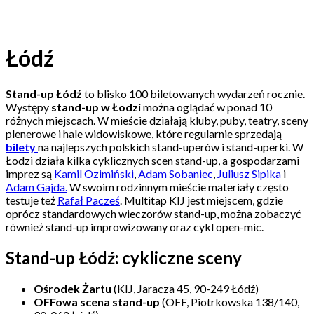
Łódź
Stand-up Łódź
to blisko 100 biletowanych wydarzeń rocznie.
Występy
stand-up w Łodzi
można oglądać w ponad 10
różnych miejscach. W mieście działają kluby, puby, teatry, sceny
plenerowe i hale widowiskowe, które regularnie sprzedają
bilety
na najlepszych polskich stand-uperów i stand-uperki. W
Łodzi działa kilka cyklicznych scen stand-up, a gospodarzami
imprez są
Kamil Ozimiński
,
Adam Sobaniec
,
Juliusz Sipika
i
Adam Gajda
.
W swoim rodzinnym mieście materiały często
testuje też
Rafał Pacześ
. Multitap KIJ jest miejscem, gdzie
oprócz standardowych wieczorów stand-up, można zobaczyć
również stand-up improwizowany oraz cykl open-mic.
Stand-up Łódź: cykliczne sceny
Ośrodek Żartu
(KIJ, Jaracza 45, 90-249 Łódź)
OFFowa scena stand-up
(OFF, Piotrkowska 138/140,