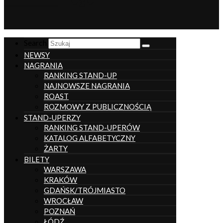
__________________
Search
NEWSY
NAGRANIA
RANKING STAND-UP
NAJNOWSZE NAGRANIA
ROAST
ROZMOWY Z PUBLICZNOŚCIĄ
STAND-UPERZY
RANKING STAND-UPERÓW
KATALOG ALFABETYCZNY
ŻARTY
BILETY
WARSZAWA
KRAKÓW
GDAŃSK/TRÓJMIASTO
WROCŁAW
POZNAŃ
ŁÓDŹ