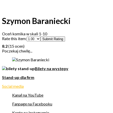
Szymon Baraniecki
Oceń komika w skali 1-10
Rate this item:
Submit Rating
8.2
(15 ocen)
Poczekaj chwilę...
Bilety na występy
Stand-up dla firm
Social media
Kanał na YouTube
Fanpage na Facebooku
Konto na Instagramie