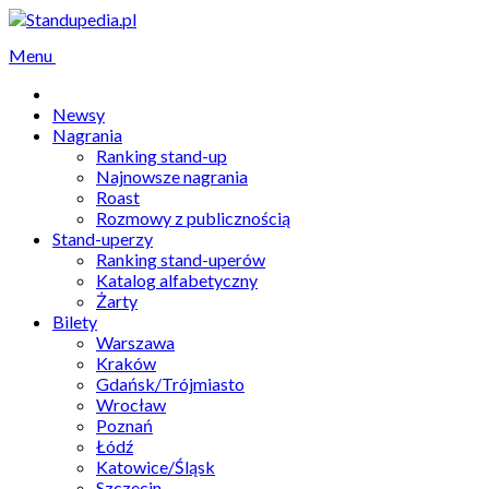
Menu
Newsy
Nagrania
Ranking stand-up
Najnowsze nagrania
Roast
Rozmowy z publicznością
Stand-uperzy
Ranking stand-uperów
Katalog alfabetyczny
Żarty
Bilety
Warszawa
Kraków
Gdańsk/Trójmiasto
Wrocław
Poznań
Łódź
Katowice/Śląsk
Szczecin