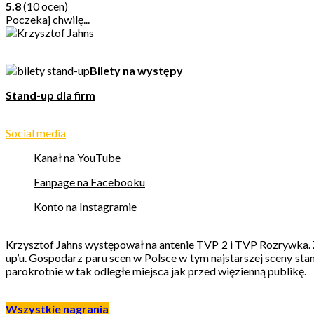
5.8
(10 ocen)
Poczekaj chwilę...
Bilety na występy
Stand-up dla firm
Social media
Kanał na YouTube
Fanpage na Facebooku
Konto na Instagramie
Krzysztof Jahns występował na antenie TVP 2 i TVP Rozrywka.
up’u. Gospodarz paru scen w Polsce w tym najstarszej sceny s
parokrotnie w tak odległe miejsca jak przed więzienną publikę.
Wszystkie nagrania