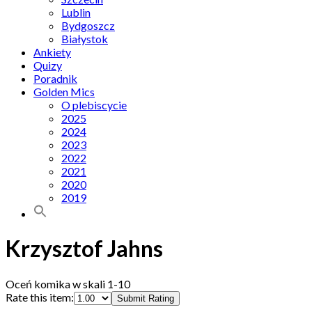
Lublin
Bydgoszcz
Białystok
Ankiety
Quizy
Poradnik
Golden Mics
O plebiscycie
2025
2024
2023
2022
2021
2020
2019
Krzysztof Jahns
Oceń komika w skali 1-10
Rate this item:
Submit Rating