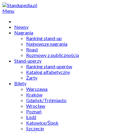
Menu
Newsy
Nagrania
Ranking stand-up
Najnowsze nagrania
Roast
Rozmowy z publicznością
Stand-uperzy
Ranking stand-uperów
Katalog alfabetyczny
Żarty
Bilety
Warszawa
Kraków
Gdańsk/Trójmiasto
Wrocław
Poznań
Łódź
Katowice/Śląsk
Szczecin