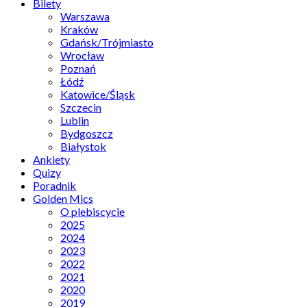
Bilety
Warszawa
Kraków
Gdańsk/Trójmiasto
Wrocław
Poznań
Łódź
Katowice/Śląsk
Szczecin
Lublin
Bydgoszcz
Białystok
Ankiety
Quizy
Poradnik
Golden Mics
O plebiscycie
2025
2024
2023
2022
2021
2020
2019