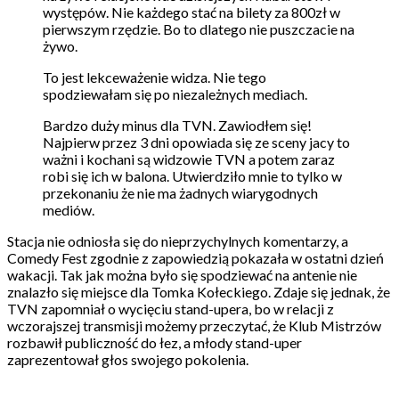
występów. Nie każdego stać na bilety za 800zł w
pierwszym rzędzie. Bo to dlatego nie puszczacie na
żywo.
To jest lekceważenie widza. Nie tego
spodziewałam się po niezależnych mediach.
Bardzo duży minus dla TVN. Zawiodłem się!
Najpierw przez 3 dni opowiada się ze sceny jacy to
ważni i kochani są widzowie TVN a potem zaraz
robi się ich w balona. Utwierdziło mnie to tylko w
przekonaniu że nie ma żadnych wiarygodnych
mediów.
Stacja nie odniosła się do nieprzychylnych komentarzy, a
Comedy Fest zgodnie z zapowiedzią pokazała w ostatni dzień
wakacji. Tak jak można było się spodziewać na antenie nie
znalazło się miejsce dla Tomka Kołeckiego. Zdaje się jednak, że
TVN zapomniał o wycięciu stand-upera, bo w relacji z
wczorajszej transmisji możemy przeczytać, że Klub Mistrzów
rozbawił publiczność do łez, a młody stand-uper
zaprezentował głos swojego pokolenia.