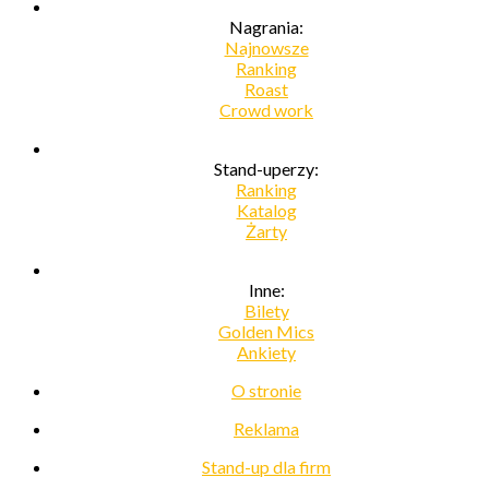
Nagrania:
Najnowsze
Ranking
Roast
Crowd work
Stand-uperzy:
Ranking
Katalog
Żarty
Inne:
Bilety
Golden Mics
Ankiety
O stronie
Reklama
Stand-up dla firm