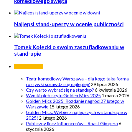
komediowego święta
Najlepsi stand-uperzy w ocenie publiczności
Tomek Kołecki o swoim zaszufladkowaniu w
stand-upie
Ostatnie wpisy
Teatr komediowy Warszawa – dla kogo taka forma
rozrywki sprawdzi się najlepiej?
29 lipca 2026
Czy warto wybrać się na standup?
6 kwietnia 2026
Wyniki plebiscytu Golden Mics 2025
1 marca 2026
Golden Mics 2025: Rozdanie nagród 27 lutego w
Warszawie
15 lutego 2026
Golden Mics: Wybierz najlepszych w stand-upie w
2025!
2 lutego 2026
Publiczny lincz influencerów – Roast Gimpera
6
stycznia 2026