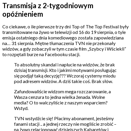
Transmisja z 2-tygodniowym
opóźnieniem
Co ciekawe, o ile pierwsze trzy dni Top of The Top Festival były
transmitowane na żywo w telewizji od 16 do 19 sierpnia, o tyle
emisja ostatniego dnia komediowego została zapowiedziana
na… 31 sierpnia. Mętne tłumaczenia TVN nie przekonały
widzów, a gdy zobaczyli w tym czasie film „Szybcy i Wściekli”
to rozpętali burze na Facebooku stacji.
To absolutny skandal i naplucie na widzów, że brak
dzisiaj transmisji. Kto i jakimi motywami posługując
się podjął taką decyzję??? Wczoraj cysterny miodu
pod adresem widzów. A dziś takie coś. Brak słów.
Zafundowaliście widzom mega rozczarowanie, a
Wasza cenzura to jedna wielka żenada. Wolne
media? O to walczyliście z naszym wsparciem?
Wstyd.
TVN wstydźcie się! Płacimy abonament, jesteśmy
fanami stacji .. a jednej rzeczy nie mogliście zrobić –
na żywo relacjonować dzisiejszych Kabaretów i