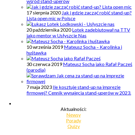
wśród stand-uperów
17 sierpnia 2020
Jak i gdzie zacząć robić stand-up?
Lista open mic w Polsce
20 października 2020
Lotek zadebiutował na TTV
jako mentor w Usłyszcie Nas
10 września 2019
Mateusz Socha – Karolinka i
huśtawka
30 czerwca 2019
Mateusz Socha jako Rafał Pacześ
(parodia)
7 maja 2023
Ile kosztuje stand-up na imprezie
firmowej? Cennik wynajęcia stand-uperów w 2023.
Aktualności:
Newsy
Porady
Quizy