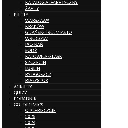
KATALOG ALFABETYCZNY
ŻARTY
BILETY
WARSZAWA
KRAKÓW
GDAŃSK/TRÓJMIASTO
WROCŁAW
POZNAŃ
ŁÓDŹ
KATOWICE/ŚLĄSK
SZCZECIN
LUBLIN
BYDGOSZCZ
BIAŁYSTOK
ANKIETY
QUIZY
PORADNIK
GOLDEN MICS
O PLEBISCYCIE
2025
2024