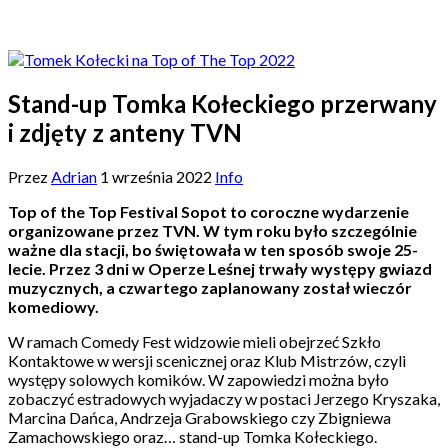
Stand-up Tomka Kołeckiego przerwany
i zdjęty z anteny TVN
Przez
Adrian
1 września 2022
Info
Top of the Top Festival Sopot to coroczne wydarzenie
organizowane przez TVN. W tym roku było szczególnie
ważne dla stacji, bo świętowała w ten sposób swoje 25-
lecie. Przez 3 dni w Operze Leśnej trwały występy gwiazd
muzycznych, a czwartego zaplanowany został wieczór
komediowy.
W ramach Comedy Fest widzowie mieli obejrzeć Szkło
Kontaktowe w wersji scenicznej oraz Klub Mistrzów, czyli
występy solowych komików. W zapowiedzi można było
zobaczyć estradowych wyjadaczy w postaci Jerzego Kryszaka,
Marcina Dańca, Andrzeja Grabowskiego czy Zbigniewa
Zamachowskiego oraz… stand-up Tomka Kołeckiego.