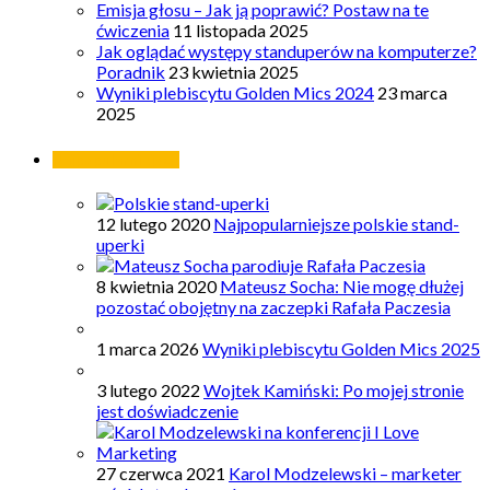
Emisja głosu – Jak ją poprawić? Postaw na te
ćwiczenia
11 listopada 2025
Jak oglądać występy standuperów na komputerze?
Poradnik
23 kwietnia 2025
Wyniki plebiscytu Golden Mics 2024
23 marca
2025
Najpopularniejsze
12 lutego 2020
Najpopularniejsze polskie stand-
uperki
8 kwietnia 2020
Mateusz Socha: Nie mogę dłużej
pozostać obojętny na zaczepki Rafała Paczesia
1 marca 2026
Wyniki plebiscytu Golden Mics 2025
3 lutego 2022
Wojtek Kamiński: Po mojej stronie
jest doświadczenie
27 czerwca 2021
Karol Modzelewski – marketer