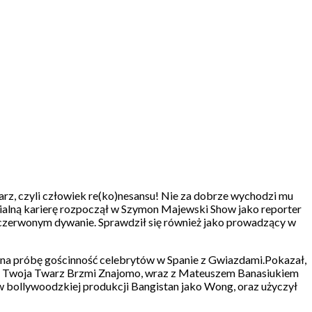
rz, czyli człowiek re(ko)nesansu! Nie za dobrze wychodzi mu
edialną karierę rozpoczął w Szymon Majewski Show jako reporter
na czerwonym dywanie. Sprawdził się również jako prowadzący w
na próbę gościnność celebrytów w Spanie z Gwiazdami.Pokazał,
a i Twoja Twarz Brzmi Znajomo, wraz z Mateuszem Banasiukiem
 w bollywoodzkiej produkcji Bangistan jako Wong, oraz użyczył