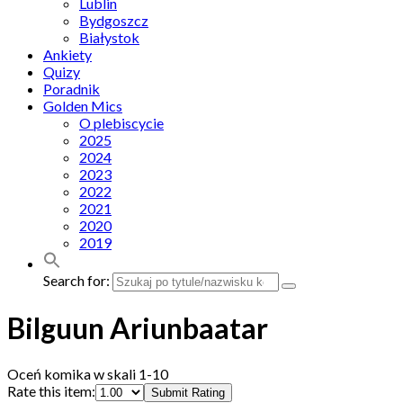
Lublin
Bydgoszcz
Białystok
Ankiety
Quizy
Poradnik
Golden Mics
O plebiscycie
2025
2024
2023
2022
2021
2020
2019
Search for:
Bilguun Ariunbaatar
Oceń komika w skali 1-10
Rate this item:
Submit Rating