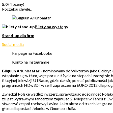
5.0
(4 oceny)
Poczekaj chwilę...
Bilety na występy
Stand-up dla firm
Social media
Fanpage na Facebooku
Konto na Instagramie
Bilguun Ariunbaatar
– nominowany do Wiktorów jako Odkrycie T
wtapianie się w tłum, więc porzucił życie na stepach i zaczął 
fikcyjnej telewizji U1Bator, gdzie dał się poznać publiczności
programach HDw3D i w serii zaproszeń na EURO 2012 dla progr
Zwiedził Polskę wzdłuż i wszerz, sprawdzając gościnność Pol
że jest wytrawnym tancerzem zajmując 2. Miejsce w Tańcu z Gw
stworzyć zespół rockowy Lavina. Jako aktor od trzech lat gra n
głosu dla postaci Jelonka w Gnomeo i Julia.