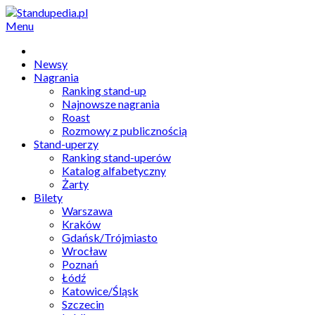
Menu
Newsy
Nagrania
Ranking stand-up
Najnowsze nagrania
Roast
Rozmowy z publicznością
Stand-uperzy
Ranking stand-uperów
Katalog alfabetyczny
Żarty
Bilety
Warszawa
Kraków
Gdańsk/Trójmiasto
Wrocław
Poznań
Łódź
Katowice/Śląsk
Szczecin