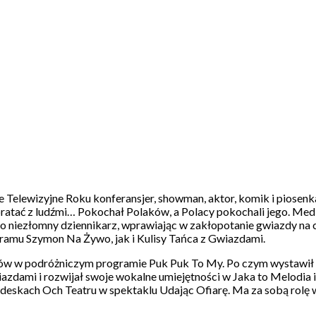
elewizyjne Roku konferansjer, showman, aktor, komik i piosenka
się bratać z ludźmi… Pokochał Polaków, a Polacy pokochali jego. M
 jako niezłomny dziennikarz, wprawiając w zakłopotanie gwiazdy 
amu Szymon Na Żywo, jak i Kulisy Tańca z Gwiazdami.
aków w podróżniczym programie Puk Puk To My. Po czym wystawił 
iazdami i rozwijał swoje wokalne umiejętności w Jaka to Melodi
a deskach Och Teatru w spektaklu Udając Ofiarę. Ma za sobą rolę