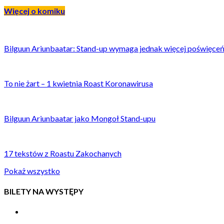
Więcej o komiku
Bilguun Ariunbaatar: Stand-up wymaga jednak więcej poświęce
To nie żart – 1 kwietnia Roast Koronawirusa
Bilguun Ariunbaatar jako Mongoł Stand-upu
17 tekstów z Roastu Zakochanych
Pokaż wszystko
BILETY NA WYSTĘPY