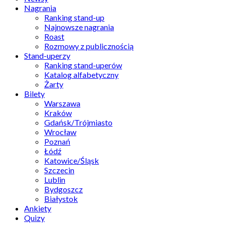
Nagrania
Ranking stand-up
Najnowsze nagrania
Roast
Rozmowy z publicznością
Stand-uperzy
Ranking stand-uperów
Katalog alfabetyczny
Żarty
Bilety
Warszawa
Kraków
Gdańsk/Trójmiasto
Wrocław
Poznań
Łódź
Katowice/Śląsk
Szczecin
Lublin
Bydgoszcz
Białystok
Ankiety
Quizy