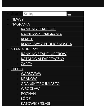
Search
NEWSY
NAGRANIA
RANKING STAND-UP
NAJNOWSZE NAGRANIA
ROAST
ROZMOWY Z PUBLICZNOŚCIĄ
STAND-UPERZY
RANKING STAND-UPERÓW
KATALOG ALFABETYCZNY
ŻARTY
BILETY
WARSZAWA
KRAKÓW
GDAŃSK/TRÓJMIASTO
WROCŁAW
POZNAŃ
ŁÓDŹ
KATOWICE/ŚLĄSK