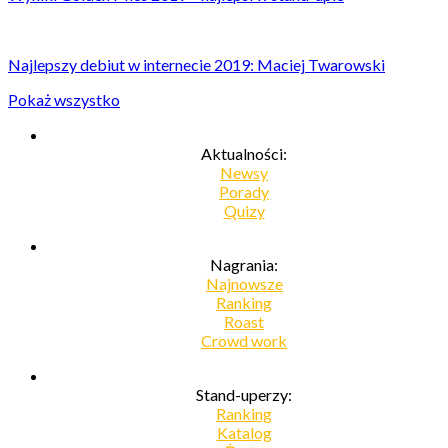
Najlepszy debiut w internecie 2019: Maciej Twarowski
Pokaż wszystko
Aktualności:
Newsy
Porady
Quizy
Nagrania:
Najnowsze
Ranking
Roast
Crowd work
Stand-uperzy:
Ranking
Katalog