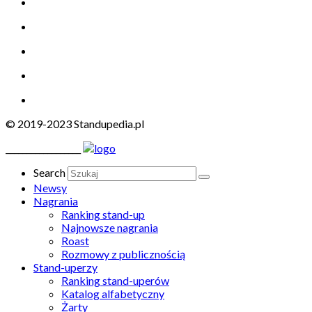
© 2019-2023 Standupedia.pl
__________________
Search
Newsy
Nagrania
Ranking stand-up
Najnowsze nagrania
Roast
Rozmowy z publicznością
Stand-uperzy
Ranking stand-uperów
Katalog alfabetyczny
Żarty