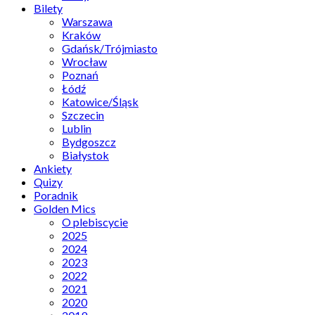
Bilety
Warszawa
Kraków
Gdańsk/Trójmiasto
Wrocław
Poznań
Łódź
Katowice/Śląsk
Szczecin
Lublin
Bydgoszcz
Białystok
Ankiety
Quizy
Poradnik
Golden Mics
O plebiscycie
2025
2024
2023
2022
2021
2020