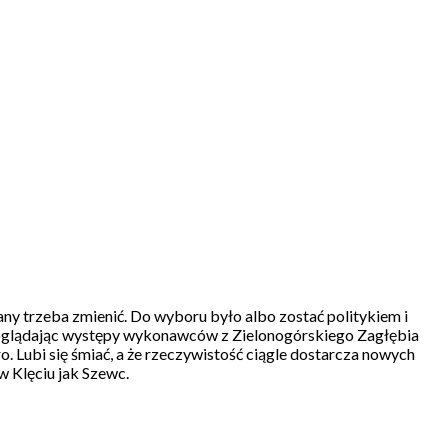
lany trzeba zmienić. Do wyboru było albo zostać politykiem i
tał oglądając występy wykonawców z Zielonogórskiego Zagłębia
 Lubi się śmiać, a że rzeczywistość ciągle dostarcza nowych
w Klęciu jak Szewc.