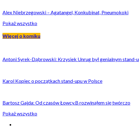
Alex Niebrzegowski – Agatangel, Konkubinat, Pneumokoki
Pokaż wszystko
Więcej o komiku
Antoni Syrek-Dąbrowski: Krzysiek Unrug był genialnym stand-
Karol Kopiec o początkach stand-upu w Polsce
Bartosz Gajda: Od czasów Łowcy.B rozwinąłem się twórczo
Pokaż wszystko