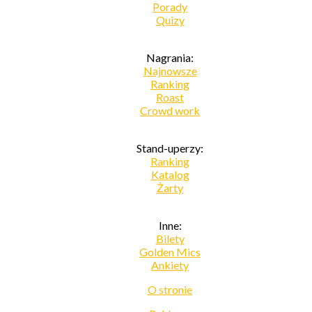
Porady
Quizy
Nagrania:
Najnowsze
Ranking
Roast
Crowd work
Stand-uperzy:
Ranking
Katalog
Żarty
Inne:
Bilety
Golden Mics
Ankiety
O stronie