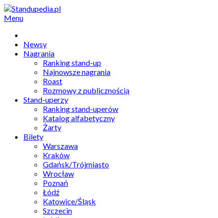
Menu
Newsy
Nagrania
Ranking stand-up
Najnowsze nagrania
Roast
Rozmowy z publicznością
Stand-uperzy
Ranking stand-uperów
Katalog alfabetyczny
Żarty
Bilety
Warszawa
Kraków
Gdańsk/Trójmiasto
Wrocław
Poznań
Łódź
Katowice/Śląsk
Szczecin