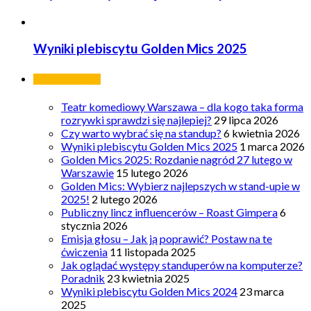
Wyniki plebiscytu Golden Mics 2025
Ostatnie wpisy
Teatr komediowy Warszawa – dla kogo taka forma
rozrywki sprawdzi się najlepiej?
29 lipca 2026
Czy warto wybrać się na standup?
6 kwietnia 2026
Wyniki plebiscytu Golden Mics 2025
1 marca 2026
Golden Mics 2025: Rozdanie nagród 27 lutego w
Warszawie
15 lutego 2026
Golden Mics: Wybierz najlepszych w stand-upie w
2025!
2 lutego 2026
Publiczny lincz influencerów – Roast Gimpera
6
stycznia 2026
Emisja głosu – Jak ją poprawić? Postaw na te
ćwiczenia
11 listopada 2025
Jak oglądać występy standuperów na komputerze?
Poradnik
23 kwietnia 2025
Wyniki plebiscytu Golden Mics 2024
23 marca
2025