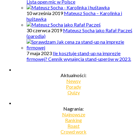
Lista open mic w Polsce
10 września 2019
Mateusz Socha – Karolinka i
huśtawka
30 czerwca 2019
Mateusz Socha jako Rafał Pacześ
(parodia)
7 maja 2023
Ile kosztuje stand-up na imprezie
firmowej? Cennik wynajęcia stand-uperów w 2023.
Aktualności:
Newsy
Porady
Quizy
Nagrania:
Najnowsze
Ranking
Roast
Crowd work