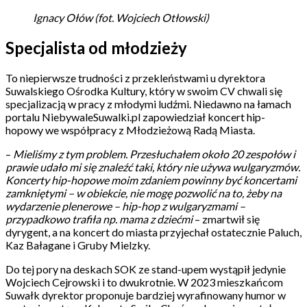
Ignacy Ołów (fot. Wojciech Otłowski)
Specjalista od młodzieży
To niepierwsze trudności z przekleństwami u dyrektora
Suwalskiego Ośrodka Kultury, który w swoim CV chwali się
specjalizacją w pracy z młodymi ludźmi. Niedawno na łamach
portalu NiebywaleSuwalki.pl zapowiedział koncert hip-
hopowy we współpracy z Młodzieżową Radą Miasta.
–
Mieliśmy z tym problem. Przesłuchałem około 20 zespołów i
prawie udało mi się znaleźć taki, który nie używa wulgaryzmów.
Koncerty hip-hopowe moim zdaniem powinny być koncertami
zamkniętymi – w obiekcie, nie mogę pozwolić na to, żeby na
wydarzenie plenerowe – hip-hop z wulgaryzmami –
przypadkowo trafiła np. mama z dziećmi
– zmartwił się
dyrygent, a na koncert do miasta przyjechał ostatecznie Paluch,
Kaz Bałagane i Gruby Mielzky.
Do tej pory na deskach SOK ze stand-upem wystąpił jedynie
Wojciech Cejrowski i to dwukrotnie. W 2023 mieszkańcom
Suwałk dyrektor proponuje bardziej wyrafinowany humor w