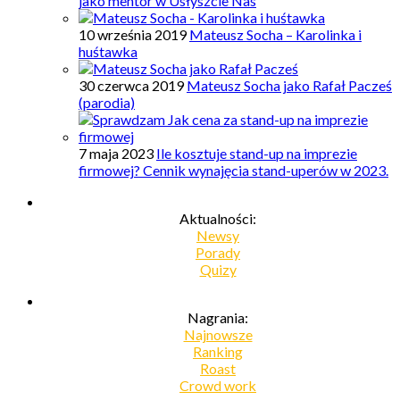
jako mentor w Usłyszcie Nas
10 września 2019
Mateusz Socha – Karolinka i
huśtawka
30 czerwca 2019
Mateusz Socha jako Rafał Pacześ
(parodia)
7 maja 2023
Ile kosztuje stand-up na imprezie
firmowej? Cennik wynajęcia stand-uperów w 2023.
Aktualności:
Newsy
Porady
Quizy
Nagrania:
Najnowsze
Ranking
Roast
Crowd work