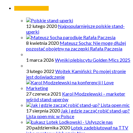
Najpopularniejsze
12 lutego 2020
Najpopularniejsze polskie stand-
uperki
8 kwietnia 2020
Mateusz Socha: Nie mogę dłużej
pozostać obojętny na zaczepki Rafała Paczesia
1 marca 2026
Wyniki plebiscytu Golden Mics 2025
3 lutego 2022
Wojtek Kamiński: Po mojej stronie
jest doświadczenie
27 czerwca 2021
Karol Modzelewski – marketer
wśród stand-uperów
17 sierpnia 2020
Jak i gdzie zacząć robić stand-up?
Lista open mic w Polsce
20 października 2020
Lotek zadebiutował na TTV