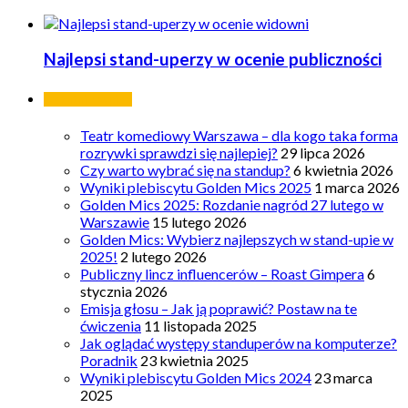
Najlepsi stand-uperzy w ocenie publiczności
Ostatnie wpisy
Teatr komediowy Warszawa – dla kogo taka forma
rozrywki sprawdzi się najlepiej?
29 lipca 2026
Czy warto wybrać się na standup?
6 kwietnia 2026
Wyniki plebiscytu Golden Mics 2025
1 marca 2026
Golden Mics 2025: Rozdanie nagród 27 lutego w
Warszawie
15 lutego 2026
Golden Mics: Wybierz najlepszych w stand-upie w
2025!
2 lutego 2026
Publiczny lincz influencerów – Roast Gimpera
6
stycznia 2026
Emisja głosu – Jak ją poprawić? Postaw na te
ćwiczenia
11 listopada 2025
Jak oglądać występy standuperów na komputerze?
Poradnik
23 kwietnia 2025
Wyniki plebiscytu Golden Mics 2024
23 marca
2025