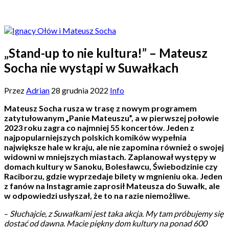
„Stand-up to nie kultura!” – Mateusz
Socha nie wystąpi w Suwałkach
Przez
Adrian
28 grudnia 2022
Info
Mateusz Socha rusza w trasę z nowym programem
zatytułowanym „Panie Mateuszu”, a w pierwszej połowie
2023 roku zagra co najmniej 55 koncertów
.
Jeden z
najpopularniejszych polskich komików wypełnia
największe hale w kraju, ale nie zapomina również o swojej
widowni w mniejszych miastach. Zaplanował występy w
domach kultury w Sanoku, Bolesławcu, Świebodzinie czy
Raciborzu, gdzie wyprzedaje bilety w mgnieniu oka. Jeden
z fanów na Instagramie zaprosił Mateusza do Suwałk, ale
w odpowiedzi usłyszał, że to na razie niemożliwe.
–
Słuchajcie, z Suwałkami jest taka akcja. My tam próbujemy się
dostać od dawna. Macie piękny dom kultury na ponad 600