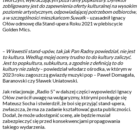
zobligowany jest do zapewnienia oferty kulturalnej na wysokim
poziomie artystycznym, odpowiadającej potrzebom odbiorców,
a w szczególności mieszkańcom Suwałk
– uzasadnił Ignacy
Ołów odmowę dla Stand-upera Roku 2021 w plebiscycie
Golden Mics.
–
W kwestii stand-upów, tak jak Pan Radny powiedział, nie jest
to kultura. Według mojej oceny trudno to do kultury zaliczyć.
Jest to popkultura, subkultura, a zgodnie z definicją to do
kultury nie zależy
– powiedział włodarz ośrodka, w którym w
2023 roku zagoszczą gwiazdy muzyki pop – Paweł Domagała,
Baranovski czy Sławek Uniatowski.
Jak relacjonuje „Radio 5” w dalszej części wypowiedzi Ignacy
Ołów zwrócił uwagę na wulgaryzmy, którymi posługuje się
Mateusz Socha i stwierdził, że boi się przyjąć stand-upera,
zwłaszcza, że ma za zadanie kształtować gusta publiczności.
Dodał, że może udostępnić scenę, ale będzie musiał
zabezpieczyć się przed konsekwencjami propagowania
takiego wydarzenia.