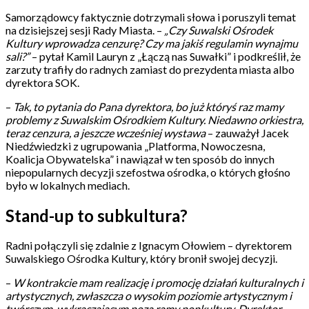
Samorządowcy faktycznie dotrzymali słowa i poruszyli temat
na dzisiejszej sesji Rady Miasta. –
„Czy Suwalski Ośrodek
Kultury wprowadza cenzurę? Czy ma jakiś regulamin wynajmu
sali?”
– pytał Kamil Lauryn z „Łączą nas Suwałki” i podkreślił, że
zarzuty trafiły do radnych zamiast do prezydenta miasta albo
dyrektora SOK.
–
Tak, to pytania do Pana dyrektora, bo już któryś raz mamy
problemy z Suwalskim Ośrodkiem Kultury. Niedawno orkiestra,
teraz cenzura, a jeszcze wcześniej wystawa
– zauważył Jacek
Niedźwiedzki z ugrupowania „Platforma, Nowoczesna,
Koalicja Obywatelska” i nawiązał w ten sposób do innych
niepopularnych decyzji szefostwa ośrodka, o których głośno
było w lokalnych mediach.
Stand-up to subkultura?
Radni połączyli się zdalnie z Ignacym Ołowiem – dyrektorem
Suwalskiego Ośrodka Kultury, który bronił swojej decyzji.
–
W kontrakcie mam realizację i promocję działań kulturalnych i
artystycznych, zwłaszcza o wysokim poziomie artystycznym i
twórczym, wykraczającym poza ramy popkultury. Dyrektor