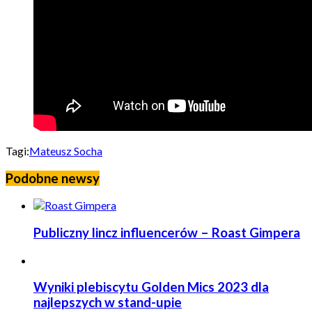
Tagi:
Mateusz Socha
Podobne newsy
Publiczny lincz influencerów – Roast Gimpera
Wyniki plebiscytu Golden Mics 2023 dla
najlepszych w stand-upie