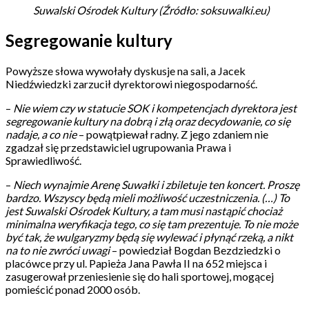
Suwalski Ośrodek Kultury (Źródło: soksuwalki.eu)
Segregowanie kultury
Powyższe słowa wywołały dyskusje na sali, a Jacek
Niedźwiedzki zarzucił dyrektorowi niegospodarność.
–
Nie wiem czy w statucie SOK i kompetencjach dyrektora jest
segregowanie kultury na dobrą i złą oraz decydowanie, co się
nadaje, a co nie
– powątpiewał radny. Z jego zdaniem nie
zgadzał się przedstawiciel ugrupowania Prawa i
Sprawiedliwość.
–
Niech wynajmie Arenę Suwałki i zbiletuje ten koncert. Proszę
bardzo. Wszyscy będą mieli możliwość uczestniczenia. (…) To
jest Suwalski Ośrodek Kultury, a tam musi nastąpić chociaż
minimalna weryfikacja tego, co się tam prezentuje. To nie może
być tak, że wulgaryzmy będą się wylewać i płynąć rzeką, a nikt
na to nie zwróci uwagi
– powiedział Bogdan Bezdziedzki o
placówce przy ul. Papieża Jana Pawła II na 652 miejsca i
zasugerował przeniesienie się do hali sportowej, mogącej
pomieścić ponad 2000 osób.