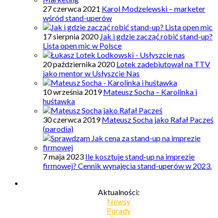
27 czerwca 2021
Karol Modzelewski – marketer
wśród stand-uperów
17 sierpnia 2020
Jak i gdzie zacząć robić stand-up?
Lista open mic w Polsce
20 października 2020
Lotek zadebiutował na TTV
jako mentor w Usłyszcie Nas
10 września 2019
Mateusz Socha – Karolinka i
huśtawka
30 czerwca 2019
Mateusz Socha jako Rafał Pacześ
(parodia)
7 maja 2023
Ile kosztuje stand-up na imprezie
firmowej? Cennik wynajęcia stand-uperów w 2023.
Aktualności:
Newsy
Porady