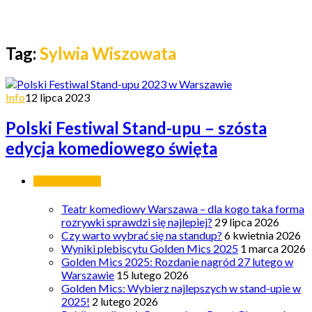
Tag:
Sylwia Wiszowata
Info
12 lipca 2023
Polski Festiwal Stand-upu – szósta
edycja komediowego święta
Ostatnie wpisy
Teatr komediowy Warszawa – dla kogo taka forma
rozrywki sprawdzi się najlepiej?
29 lipca 2026
Czy warto wybrać się na standup?
6 kwietnia 2026
Wyniki plebiscytu Golden Mics 2025
1 marca 2026
Golden Mics 2025: Rozdanie nagród 27 lutego w
Warszawie
15 lutego 2026
Golden Mics: Wybierz najlepszych w stand-upie w
2025!
2 lutego 2026