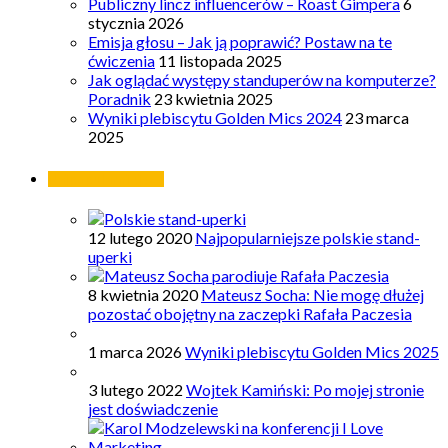
Publiczny lincz influencerów – Roast Gimpera
6
stycznia 2026
Emisja głosu – Jak ją poprawić? Postaw na te
ćwiczenia
11 listopada 2025
Jak oglądać występy standuperów na komputerze?
Poradnik
23 kwietnia 2025
Wyniki plebiscytu Golden Mics 2024
23 marca
2025
Najpopularniejsze
12 lutego 2020
Najpopularniejsze polskie stand-
uperki
8 kwietnia 2020
Mateusz Socha: Nie mogę dłużej
pozostać obojętny na zaczepki Rafała Paczesia
1 marca 2026
Wyniki plebiscytu Golden Mics 2025
3 lutego 2022
Wojtek Kamiński: Po mojej stronie
jest doświadczenie