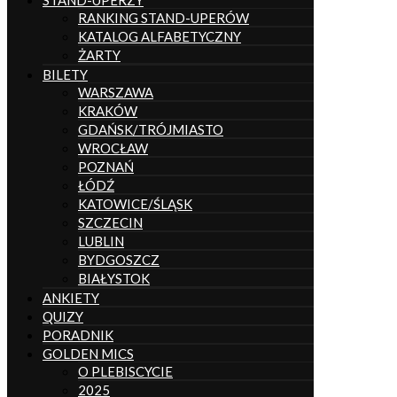
STAND-UPERZY
RANKING STAND-UPERÓW
KATALOG ALFABETYCZNY
ŻARTY
BILETY
WARSZAWA
KRAKÓW
GDAŃSK/TRÓJMIASTO
WROCŁAW
POZNAŃ
ŁÓDŹ
KATOWICE/ŚLĄSK
SZCZECIN
LUBLIN
BYDGOSZCZ
BIAŁYSTOK
ANKIETY
QUIZY
PORADNIK
GOLDEN MICS
O PLEBISCYCIE
2025