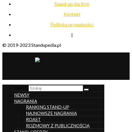
Stand-up dla firm
Kontakt
Polityka prywatności
|
© 2019-2023 Standupedia.pl
__________________
Search
NEWSY
NAGRANIA
RANKING STAND-UP
NAJNOWSZE NAGRANIA
ROAST
ROZMOWY Z PUBLICZNOŚCIĄ