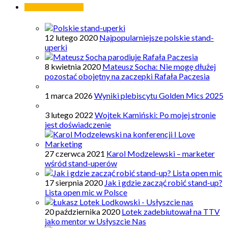
Najpopularniejsze
12 lutego 2020
Najpopularniejsze polskie stand-
uperki
8 kwietnia 2020
Mateusz Socha: Nie mogę dłużej
pozostać obojętny na zaczepki Rafała Paczesia
1 marca 2026
Wyniki plebiscytu Golden Mics 2025
3 lutego 2022
Wojtek Kamiński: Po mojej stronie
jest doświadczenie
27 czerwca 2021
Karol Modzelewski – marketer
wśród stand-uperów
17 sierpnia 2020
Jak i gdzie zacząć robić stand-up?
Lista open mic w Polsce
20 października 2020
Lotek zadebiutował na TTV
jako mentor w Usłyszcie Nas