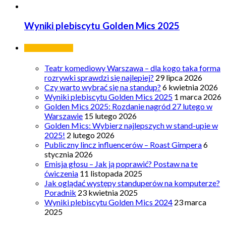
Wyniki plebiscytu Golden Mics 2025
Ostatnie wpisy
Teatr komediowy Warszawa – dla kogo taka forma
rozrywki sprawdzi się najlepiej?
29 lipca 2026
Czy warto wybrać się na standup?
6 kwietnia 2026
Wyniki plebiscytu Golden Mics 2025
1 marca 2026
Golden Mics 2025: Rozdanie nagród 27 lutego w
Warszawie
15 lutego 2026
Golden Mics: Wybierz najlepszych w stand-upie w
2025!
2 lutego 2026
Publiczny lincz influencerów – Roast Gimpera
6
stycznia 2026
Emisja głosu – Jak ją poprawić? Postaw na te
ćwiczenia
11 listopada 2025
Jak oglądać występy standuperów na komputerze?
Poradnik
23 kwietnia 2025
Wyniki plebiscytu Golden Mics 2024
23 marca
2025