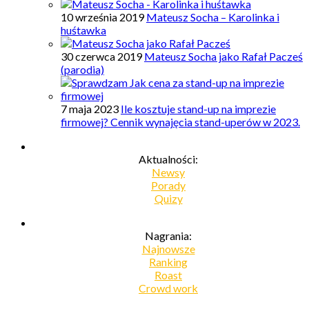
10 września 2019
Mateusz Socha – Karolinka i
huśtawka
30 czerwca 2019
Mateusz Socha jako Rafał Pacześ
(parodia)
7 maja 2023
Ile kosztuje stand-up na imprezie
firmowej? Cennik wynajęcia stand-uperów w 2023.
Aktualności:
Newsy
Porady
Quizy
Nagrania:
Najnowsze
Ranking
Roast
Crowd work