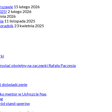
rszawie
15 lutego 2026
025!
2 lutego 2026
znia 2026
nia
11 listopada 2025
Poradnik
23 kwietnia 2025
rki
ostać obojętny na zaczepki Rafała Paczesia
st doświadczenie
ko mentor w Usłyszcie Nas
ród stand-uperów