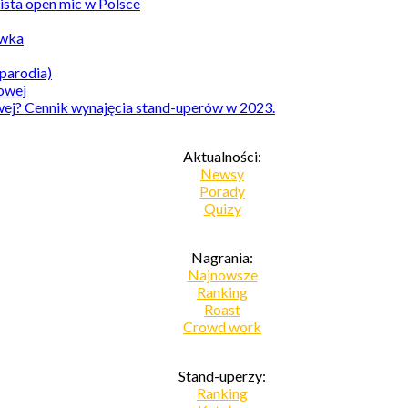
Lista open mic w Polsce
awka
parodia)
owej? Cennik wynajęcia stand-uperów w 2023.
Aktualności:
Newsy
Porady
Quizy
Nagrania:
Najnowsze
Ranking
Roast
Crowd work
Stand-uperzy:
Ranking