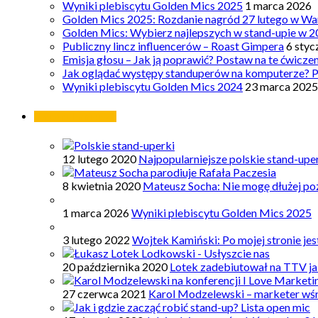
Wyniki plebiscytu Golden Mics 2025
1 marca 2026
Golden Mics 2025: Rozdanie nagród 27 lutego w Wa
Golden Mics: Wybierz najlepszych w stand-upie w 2
Publiczny lincz influencerów – Roast Gimpera
6 styc
Emisja głosu – Jak ją poprawić? Postaw na te ćwicze
Jak oglądać występy standuperów na komputerze? 
Wyniki plebiscytu Golden Mics 2024
23 marca 2025
Najpopularniejsze
12 lutego 2020
Najpopularniejsze polskie stand-upe
8 kwietnia 2020
Mateusz Socha: Nie mogę dłużej poz
1 marca 2026
Wyniki plebiscytu Golden Mics 2025
3 lutego 2022
Wojtek Kamiński: Po mojej stronie je
20 października 2020
Lotek zadebiutował na TTV ja
27 czerwca 2021
Karol Modzelewski – marketer wś