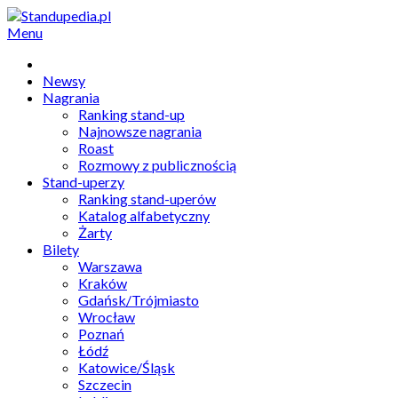
Menu
Newsy
Nagrania
Ranking stand-up
Najnowsze nagrania
Roast
Rozmowy z publicznością
Stand-uperzy
Ranking stand-uperów
Katalog alfabetyczny
Żarty
Bilety
Warszawa
Kraków
Gdańsk/Trójmiasto
Wrocław
Poznań
Łódź
Katowice/Śląsk
Szczecin