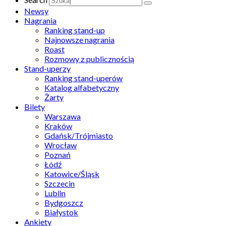
Newsy
Nagrania
Ranking stand-up
Najnowsze nagrania
Roast
Rozmowy z publicznością
Stand-uperzy
Ranking stand-uperów
Katalog alfabetyczny
Żarty
Bilety
Warszawa
Kraków
Gdańsk/Trójmiasto
Wrocław
Poznań
Łódź
Katowice/Śląsk
Szczecin
Lublin
Bydgoszcz
Białystok
Ankiety