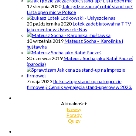
17 sierpnia 2020
Jak i gdzie zacząć robić stand-up?
Lista open mic w Polsce
20 października 2020
Lotek zadebiutował na TTV
jako mentor w Usłyszcie Nas
10 września 2019
Mateusz Socha – Karolinka i
huśtawka
30 czerwca 2019
Mateusz Socha jako Rafał Pacześ
(parodia)
7 maja 2023
Ile kosztuje stand-up na imprezie
firmowej? Cennik wynajęcia stand-uperów w 2023.
Aktualności:
Newsy
Porady
Quizy