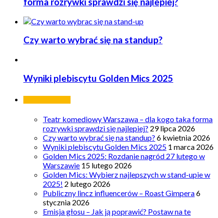
forma rozrywki sprawdzi się najlepiej?
Czy warto wybrać się na standup?
Wyniki plebiscytu Golden Mics 2025
Ostatnie wpisy
Teatr komediowy Warszawa – dla kogo taka forma
rozrywki sprawdzi się najlepiej?
29 lipca 2026
Czy warto wybrać się na standup?
6 kwietnia 2026
Wyniki plebiscytu Golden Mics 2025
1 marca 2026
Golden Mics 2025: Rozdanie nagród 27 lutego w
Warszawie
15 lutego 2026
Golden Mics: Wybierz najlepszych w stand-upie w
2025!
2 lutego 2026
Publiczny lincz influencerów – Roast Gimpera
6
stycznia 2026
Emisja głosu – Jak ją poprawić? Postaw na te