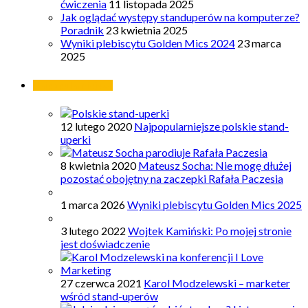
ćwiczenia
11 listopada 2025
Jak oglądać występy standuperów na komputerze?
Poradnik
23 kwietnia 2025
Wyniki plebiscytu Golden Mics 2024
23 marca
2025
Najpopularniejsze
12 lutego 2020
Najpopularniejsze polskie stand-
uperki
8 kwietnia 2020
Mateusz Socha: Nie mogę dłużej
pozostać obojętny na zaczepki Rafała Paczesia
1 marca 2026
Wyniki plebiscytu Golden Mics 2025
3 lutego 2022
Wojtek Kamiński: Po mojej stronie
jest doświadczenie
27 czerwca 2021
Karol Modzelewski – marketer
wśród stand-uperów