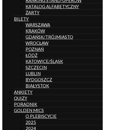
RANKING STAND-UPERÓW
KATALOG ALFABETYCZNY
ŻARTY
BILETY
WARSZAWA
KRAKÓW
GDAŃSK/TRÓJMIASTO
WROCŁAW
POZNAŃ
ŁÓDŹ
KATOWICE/ŚLĄSK
SZCZECIN
LUBLIN
BYDGOSZCZ
BIAŁYSTOK
ANKIETY
QUIZY
PORADNIK
GOLDEN MICS
O PLEBISCYCIE
2025
2024