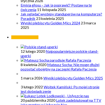
stycznia 2026
Emisja głosu – Jak ją poprawić? Postaw na te
ćwiczenia
11 listopada 2025
Jak oglądać występy standuperów na komputerze?
Poradnik
23 kwietnia 2025
Wyniki plebiscytu Golden Mics 2024
23 marca
2025
Najpopularniejsze
12 lutego 2020
Najpopularniejsze polskie stand-
uperki
8 kwietnia 2020
Mateusz Socha: Nie mogę dłużej
pozostać obojętny na zaczepki Rafała Paczesia
1 marca 2026
Wyniki plebiscytu Golden Mics 2025
3 lutego 2022
Wojtek Kamiński: Po mojej stronie
jest doświadczenie
20 października 2020
Lotek zadebiutował na TTV
jako mentor w Usłyszcie Nas