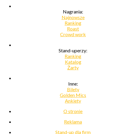
Nagrania:
Najnowsze
Ranking
Roast
Crowd work
Stand-uperzy:
Ranking
Katalog
Żarty
Inne:
Bilety
Golden Mics
Ankiety
O stronie
Reklama
Stand-up dla firm