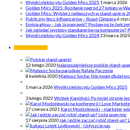
Wyniki plebiscytu Golden Mics 2025
1 marca 2026
Golden Mics 2025: Rozdanie nagród 27 lutego w Wa
Golden Mics: Wybierz najlepszych w stand-upie w 2
Publiczny lincz influencerów – Roast Gimpera
6 styc
Emisja głosu – Jak ją poprawić? Postaw na te ćwicze
Jak oglądać występy standuperów na komputerze? 
Wyniki plebiscytu Golden Mics 2024
23 marca 2025
Najpopularniejsze
12 lutego 2020
Najpopularniejsze polskie stand-upe
8 kwietnia 2020
Mateusz Socha: Nie mogę dłużej poz
1 marca 2026
Wyniki plebiscytu Golden Mics 2025
3 lutego 2022
Wojtek Kamiński: Po mojej stronie je
27 czerwca 2021
Karol Modzelewski – marketer wś
17 sierpnia 2020
Jak i gdzie zacząć robić stand-up? 