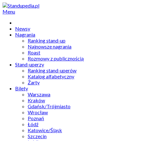
Menu
Newsy
Nagrania
Ranking stand-up
Najnowsze nagrania
Roast
Rozmowy z publicznością
Stand-uperzy
Ranking stand-uperów
Katalog alfabetyczny
Żarty
Bilety
Warszawa
Kraków
Gdańsk/Trójmiasto
Wrocław
Poznań
Łódź
Katowice/Śląsk
Szczecin