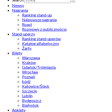
Newsy
Nagrania
Ranking stand-up
Najnowsze nagrania
Roast
Rozmowy z publicznością
Stand-uperzy
Ranking stand-uperów
Katalog alfabetyczny
Żarty
Bilety
Warszawa
Kraków
Gdańsk/Trójmiasto
Wrocław
Poznań
Łódź
Katowice/Śląsk
Szczecin
Lublin
Bydgoszcz
Białystok
Ankiety