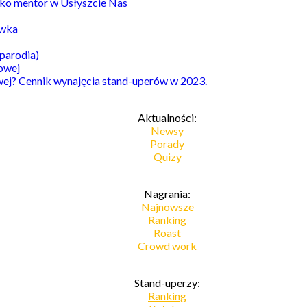
ko mentor w Usłyszcie Nas
awka
parodia)
owej? Cennik wynajęcia stand-uperów w 2023.
Aktualności:
Newsy
Porady
Quizy
Nagrania:
Najnowsze
Ranking
Roast
Crowd work
Stand-uperzy:
Ranking