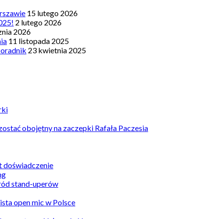
rszawie
15 lutego 2026
025!
2 lutego 2026
znia 2026
nia
11 listopada 2025
Poradnik
23 kwietnia 2025
rki
ostać obojętny na zaczepki Rafała Paczesia
st doświadczenie
ród stand-uperów
Lista open mic w Polsce