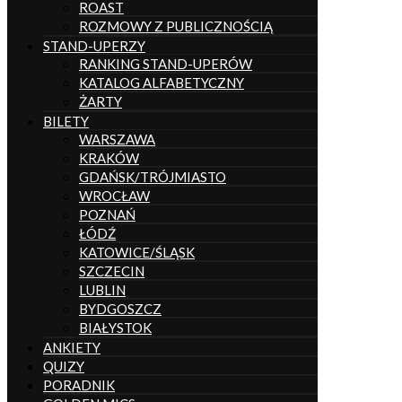
ROAST
ROZMOWY Z PUBLICZNOŚCIĄ
STAND-UPERZY
RANKING STAND-UPERÓW
KATALOG ALFABETYCZNY
ŻARTY
BILETY
WARSZAWA
KRAKÓW
GDAŃSK/TRÓJMIASTO
WROCŁAW
POZNAŃ
ŁÓDŹ
KATOWICE/ŚLĄSK
SZCZECIN
LUBLIN
BYDGOSZCZ
BIAŁYSTOK
ANKIETY
QUIZY
PORADNIK