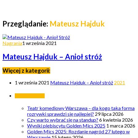
Przeglądanie:
Mateusz Hajduk
Nagrania
1 września 2021
Mateusz Hajduk – Anioł stróż
Więcej z kategorii:
1 września 2021
Mateusz Hajduk – Anioł stróż
2021
Ostatnie wpisy
Teatr komediowy Warszawa – dla kogo taka forma
rozrywki sprawdzi się najlepiej?
29 lipca 2026
Czy warto wybrać się na standup?
6 kwietnia 2026
Wyniki plebiscytu Golden Mics 2025
1 marca 2026
Golden Mics 2025: Rozdanie nagród 27 lutego w
Warszawie
15 lutego 2026