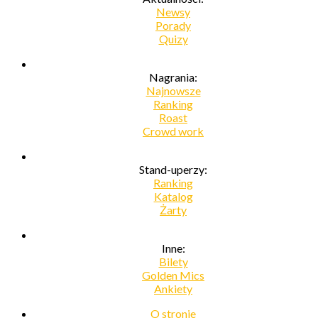
Newsy
Porady
Quizy
Nagrania:
Najnowsze
Ranking
Roast
Crowd work
Stand-uperzy:
Ranking
Katalog
Żarty
Inne:
Bilety
Golden Mics
Ankiety
O stronie