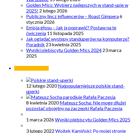
Golden Mics: Wybierz najlepszych w stand-upie w
2025!
2 lutego 2026
Publiczny lincz influencerów – Roast Gimpera
6
stycznia 2026
Emisja głosu – Jak ją poprawić? Postaw na te
ćwiczenia
11 listopada 2025
Jak oglądać występy standuperów na komputerze?
Poradnik
23 kwietnia 2025
Wyniki plebiscytu Golden Mics 2024
23 marca
2025
Najpopularniejsze
12 lutego 2020
Najpopularniejsze polskie stand-
uperki
8 kwietnia 2020
Mateusz Socha: Nie mogę dłużej
pozostać obojętny na zaczepki Rafała Paczesia
1 marca 2026
Wyniki plebiscytu Golden Mics 2025
3 lutego 2022
Wojtek Kamiński: Po mojej stronie