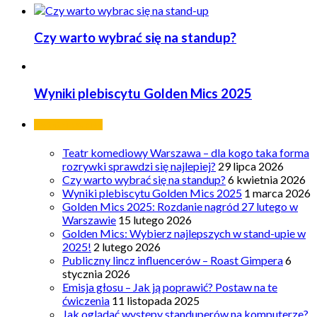
Czy warto wybrać się na standup?
Wyniki plebiscytu Golden Mics 2025
Ostatnie wpisy
Teatr komediowy Warszawa – dla kogo taka forma
rozrywki sprawdzi się najlepiej?
29 lipca 2026
Czy warto wybrać się na standup?
6 kwietnia 2026
Wyniki plebiscytu Golden Mics 2025
1 marca 2026
Golden Mics 2025: Rozdanie nagród 27 lutego w
Warszawie
15 lutego 2026
Golden Mics: Wybierz najlepszych w stand-upie w
2025!
2 lutego 2026
Publiczny lincz influencerów – Roast Gimpera
6
stycznia 2026
Emisja głosu – Jak ją poprawić? Postaw na te
ćwiczenia
11 listopada 2025
Jak oglądać występy standuperów na komputerze?