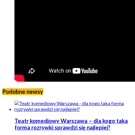
Podobne newsy
Teatr komediowy Warszawa – dla kogo taka
forma rozrywki sprawdzi się najlepiej?