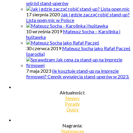
wśród stand-uperów
17 sierpnia 2020
Jak i gdzie zacząć robić stand-up?
Lista open mic w Polsce
10 września 2019
Mateusz Socha – Karolinka i
huśtawka
30 czerwca 2019
Mateusz Socha jako Rafał Pacześ
(parodia)
7 maja 2023
Ile kosztuje stand-up na imprezie
firmowej? Cennik wynajęcia stand-uperów w 2023.
Aktualności:
Newsy
Porady
Quizy
Nagrania:
Najnowsze