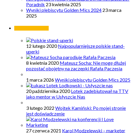
Poradnik
23 kwietnia 2025
Wyniki plebiscytu Golden Mics 2024
23 marca
2025
Najpopularniejsze
12 lutego 2020
Najpopularniejsze polskie stand-
uperki
8 kwietnia 2020
Mateusz Socha: Nie mogę dłużej
pozostać obojętny na zaczepki Rafała Paczesia
1 marca 2026
Wyniki plebiscytu Golden Mics 2025
20 października 2020
Lotek zadebiutował na TTV
jako mentor w Usłyszcie Nas
3 lutego 2022
Wojtek Kamiński: Po mojej stronie
jest doświadczenie
27 czerwca 2021
Karol Modzelewski – marketer