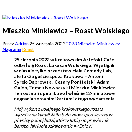
Mieszko Minkiewicz – Roast Wolskiego
Przez
Adrian
25 września 2023
2023
Mieszko Minkiewicz
Nagrania
Roast
25 sierpnia 2023 w krakowskim Artefakt Cafe
odbył się Roast Łukasza Wolskiego. Wystąpili
w nim nie tylko przedstawiciele Comedy Lab,
ale także goście spoza Krakowa – Antoni
Syrek-Dąbrowski, Cezary Ponttefski, Adam
Gajda, Tomek Nowaczyk i Mieszko Minkiewicz.
Ten ostatni opublikował właśnie 12-minutowe
nagrania ze swoimi żartami z tego wydarzenia.
Mój wykon z kolejnego krakowskiego roasta
wjeżdża na kanał! Miło było znów spędzić czas w
piwnicy pełnej ludzi, którzy lubią się prawie tak
bardzo, jak lubią szkalowanie 🙂 Enjoy!