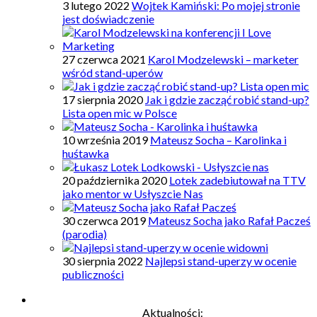
3 lutego 2022
Wojtek Kamiński: Po mojej stronie
jest doświadczenie
27 czerwca 2021
Karol Modzelewski – marketer
wśród stand-uperów
17 sierpnia 2020
Jak i gdzie zacząć robić stand-up?
Lista open mic w Polsce
10 września 2019
Mateusz Socha – Karolinka i
huśtawka
20 października 2020
Lotek zadebiutował na TTV
jako mentor w Usłyszcie Nas
30 czerwca 2019
Mateusz Socha jako Rafał Pacześ
(parodia)
30 sierpnia 2022
Najlepsi stand-uperzy w ocenie
publiczności
Aktualności: