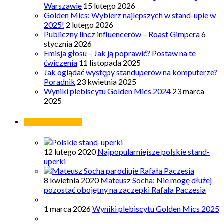
Warszawie
15 lutego 2026
Golden Mics: Wybierz najlepszych w stand-upie w
2025!
2 lutego 2026
Publiczny lincz influencerów – Roast Gimpera
6
stycznia 2026
Emisja głosu – Jak ją poprawić? Postaw na te
ćwiczenia
11 listopada 2025
Jak oglądać występy standuperów na komputerze?
Poradnik
23 kwietnia 2025
Wyniki plebiscytu Golden Mics 2024
23 marca
2025
Najpopularniejsze
12 lutego 2020
Najpopularniejsze polskie stand-
uperki
8 kwietnia 2020
Mateusz Socha: Nie mogę dłużej
pozostać obojętny na zaczepki Rafała Paczesia
1 marca 2026
Wyniki plebiscytu Golden Mics 2025