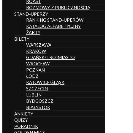
ROAST
ROZMOWY Z PUBLICZNOŚCIĄ
STAND-UPERZY
RANKING STAND-UPERÓW
KATALOG ALFABETYCZNY
ŻARTY
BILETY
WARSZAWA
KRAKÓW
GDAŃSK/TRÓJMIASTO
WROCŁAW
POZNAŃ
ŁÓDŹ
KATOWICE/ŚLĄSK
SZCZECIN
LUBLIN
BYDGOSZCZ
BIAŁYSTOK
ANKIETY
QUIZY
PORADNIK
GOLDEN MICS