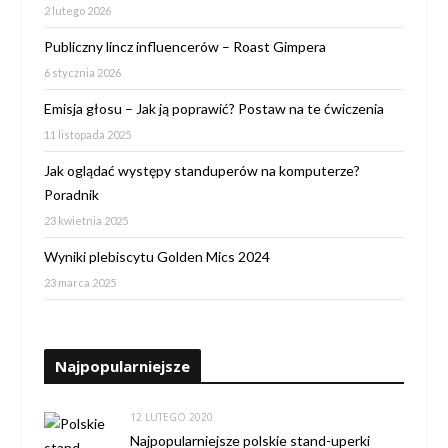
2 lutego 2026
Publiczny lincz influencerów – Roast Gimpera
6 stycznia 2026
Emisja głosu – Jak ją poprawić? Postaw na te ćwiczenia
11 listopada 2025
Jak oglądać występy standuperów na komputerze?
Poradnik
23 kwietnia 2025
Wyniki plebiscytu Golden Mics 2024
23 marca 2025
Najpopularniejsze
12 LUTEGO 2020
Najpopularniejsze polskie stand-uperki