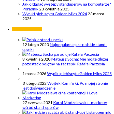
Jak oglądać występy standuperów na komputerze?
Poradnik
23 kwietnia 2025
Wyniki plebiscytu Golden Mics 2024
23 marca
2025
Najpopularniejsze
12 lutego 2020
Najpopularniejsze polskie stand-
uperki
8 kwietnia 2020
Mateusz Socha: Nie mogę dłużej
pozostać obojętny na zaczepki Rafała Paczesia
1 marca 2026
Wyniki plebiscytu Golden Mics 2025
3 lutego 2022
Wojtek Kamiński: Po mojej stronie
jest doświadczenie
27 czerwca 2021
Karol Modzelewski – marketer
wśród stand-uperów