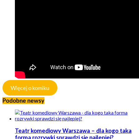
Więcej o komiku
Podobne newsy
Teatr komediowy Warszawa – dla kogo taka
forma rozrywki sprawdzi się najlepiej?