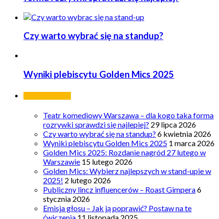
Czy warto wybrać się na standup?
Wyniki plebiscytu Golden Mics 2025
Ostatnie wpisy
Teatr komediowy Warszawa – dla kogo taka forma
rozrywki sprawdzi się najlepiej?
29 lipca 2026
Czy warto wybrać się na standup?
6 kwietnia 2026
Wyniki plebiscytu Golden Mics 2025
1 marca 2026
Golden Mics 2025: Rozdanie nagród 27 lutego w
Warszawie
15 lutego 2026
Golden Mics: Wybierz najlepszych w stand-upie w
2025!
2 lutego 2026
Publiczny lincz influencerów – Roast Gimpera
6
stycznia 2026
Emisja głosu – Jak ją poprawić? Postaw na te
ćwiczenia
11 listopada 2025