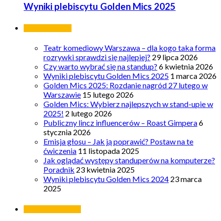
Wyniki plebiscytu Golden Mics 2025
Ostatnie wpisy
Teatr komediowy Warszawa – dla kogo taka forma
rozrywki sprawdzi się najlepiej?
29 lipca 2026
Czy warto wybrać się na standup?
6 kwietnia 2026
Wyniki plebiscytu Golden Mics 2025
1 marca 2026
Golden Mics 2025: Rozdanie nagród 27 lutego w
Warszawie
15 lutego 2026
Golden Mics: Wybierz najlepszych w stand-upie w
2025!
2 lutego 2026
Publiczny lincz influencerów – Roast Gimpera
6
stycznia 2026
Emisja głosu – Jak ją poprawić? Postaw na te
ćwiczenia
11 listopada 2025
Jak oglądać występy standuperów na komputerze?
Poradnik
23 kwietnia 2025
Wyniki plebiscytu Golden Mics 2024
23 marca
2025
Najpopularniejsze