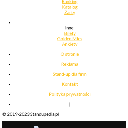
Ranking
Katalog
Żarty
Inne:
Bilety
Golden Mics
Ankiety
O stronie
Reklama
Stand-up dla firm
Kontakt
Polityka prywatności
|
© 2019-2023 Standupedia.pl