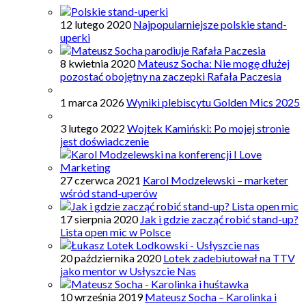
12 lutego 2020
Najpopularniejsze polskie stand-
uperki
8 kwietnia 2020
Mateusz Socha: Nie mogę dłużej
pozostać obojętny na zaczepki Rafała Paczesia
1 marca 2026
Wyniki plebiscytu Golden Mics 2025
3 lutego 2022
Wojtek Kamiński: Po mojej stronie
jest doświadczenie
27 czerwca 2021
Karol Modzelewski – marketer
wśród stand-uperów
17 sierpnia 2020
Jak i gdzie zacząć robić stand-up?
Lista open mic w Polsce
20 października 2020
Lotek zadebiutował na TTV
jako mentor w Usłyszcie Nas
10 września 2019
Mateusz Socha – Karolinka i