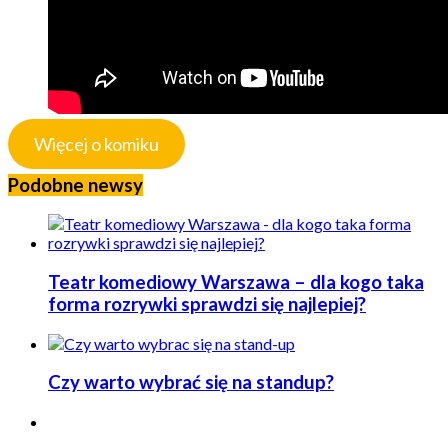
Więcej o komiku
Podobne newsy
Teatr komediowy Warszawa – dla kogo taka
forma rozrywki sprawdzi się najlepiej?
Czy warto wybrać się na standup?