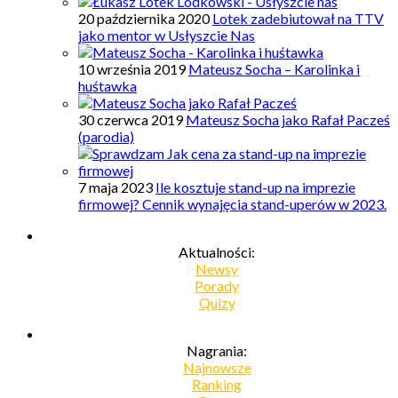
20 października 2020
Lotek zadebiutował na TTV
jako mentor w Usłyszcie Nas
10 września 2019
Mateusz Socha – Karolinka i
huśtawka
30 czerwca 2019
Mateusz Socha jako Rafał Pacześ
(parodia)
7 maja 2023
Ile kosztuje stand-up na imprezie
firmowej? Cennik wynajęcia stand-uperów w 2023.
Aktualności:
Newsy
Porady
Quizy
Nagrania:
Najnowsze
Ranking