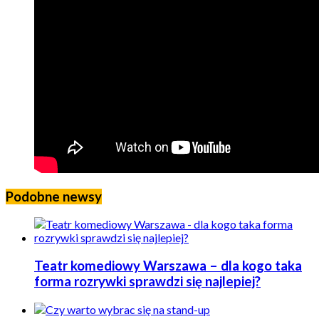
Podobne newsy
Teatr komediowy Warszawa – dla kogo taka
forma rozrywki sprawdzi się najlepiej?