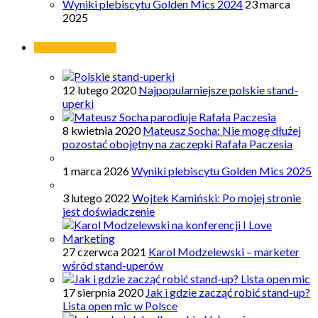
Wyniki plebiscytu Golden Mics 2024
23 marca
2025
Najpopularniejsze
12 lutego 2020
Najpopularniejsze polskie stand-
uperki
8 kwietnia 2020
Mateusz Socha: Nie mogę dłużej
pozostać obojętny na zaczepki Rafała Paczesia
1 marca 2026
Wyniki plebiscytu Golden Mics 2025
3 lutego 2022
Wojtek Kamiński: Po mojej stronie
jest doświadczenie
27 czerwca 2021
Karol Modzelewski – marketer
wśród stand-uperów
17 sierpnia 2020
Jak i gdzie zacząć robić stand-up?
Lista open mic w Polsce