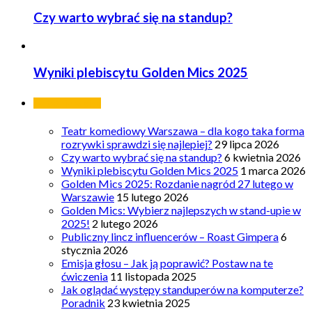
Czy warto wybrać się na standup?
Wyniki plebiscytu Golden Mics 2025
Ostatnie wpisy
Teatr komediowy Warszawa – dla kogo taka forma
rozrywki sprawdzi się najlepiej?
29 lipca 2026
Czy warto wybrać się na standup?
6 kwietnia 2026
Wyniki plebiscytu Golden Mics 2025
1 marca 2026
Golden Mics 2025: Rozdanie nagród 27 lutego w
Warszawie
15 lutego 2026
Golden Mics: Wybierz najlepszych w stand-upie w
2025!
2 lutego 2026
Publiczny lincz influencerów – Roast Gimpera
6
stycznia 2026
Emisja głosu – Jak ją poprawić? Postaw na te
ćwiczenia
11 listopada 2025
Jak oglądać występy standuperów na komputerze?
Poradnik
23 kwietnia 2025