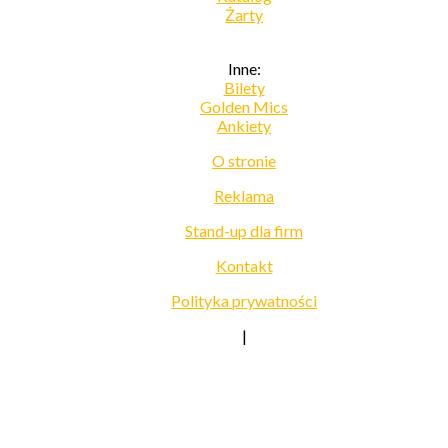
Żarty
Inne:
Bilety
Golden Mics
Ankiety
O stronie
Reklama
Stand-up dla firm
Kontakt
Polityka prywatności
|