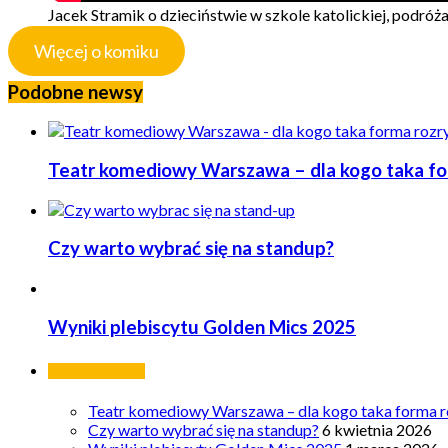
Jacek Stramik o dzieciństwie w szkole katolickiej, podróż
Więcej o komiku
Podobne newsy
Teatr komediowy Warszawa – dla kogo taka form
Czy warto wybrać się na standup?
Wyniki plebiscytu Golden Mics 2025
Ostatnie wpisy
Teatr komediowy Warszawa – dla kogo taka forma ro
Czy warto wybrać się na standup?
6 kwietnia 2026