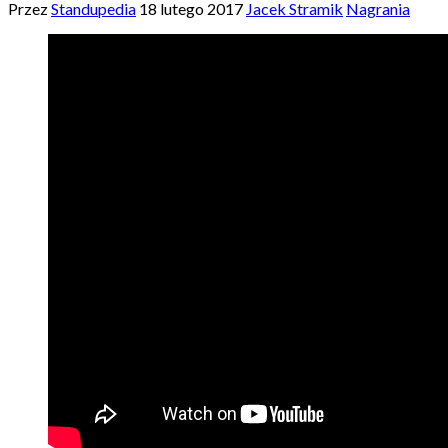
Przez
Standupedia
18 lutego 2017
Jacek Stramik
Nagrania