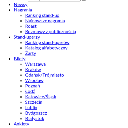
Newsy
Nagrania
Ranking stand-up
Najnowsze nagrania
Roast
Rozmowy z publicznością
Stand-uperzy
Ranking stand-uperów
Katalog alfabetyczny
Żarty
Bilety
Warszawa
Kraków
Gdańsk/Trójmiasto
Wrocław
Poznań
Łódź
Katowice/Śląsk
Szczecin
Lublin
Bydgoszcz
Białystok
Ankiety