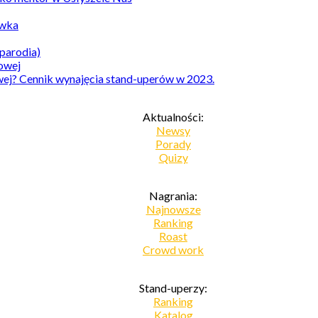
awka
parodia)
owej? Cennik wynajęcia stand-uperów w 2023.
Aktualności:
Newsy
Porady
Quizy
Nagrania:
Najnowsze
Ranking
Roast
Crowd work
Stand-uperzy:
Ranking
Katalog