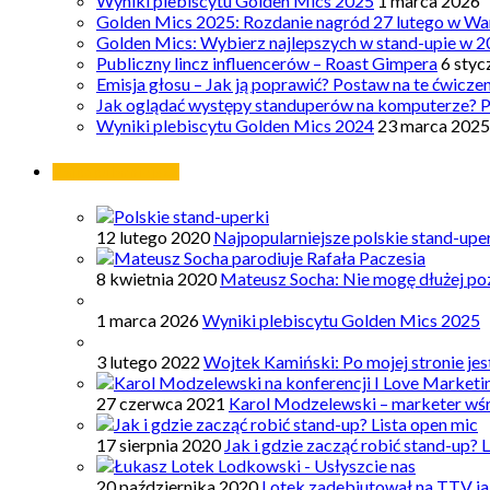
Wyniki plebiscytu Golden Mics 2025
1 marca 2026
Golden Mics 2025: Rozdanie nagród 27 lutego w Wa
Golden Mics: Wybierz najlepszych w stand-upie w 2
Publiczny lincz influencerów – Roast Gimpera
6 styc
Emisja głosu – Jak ją poprawić? Postaw na te ćwicze
Jak oglądać występy standuperów na komputerze? 
Wyniki plebiscytu Golden Mics 2024
23 marca 2025
Najpopularniejsze
12 lutego 2020
Najpopularniejsze polskie stand-upe
8 kwietnia 2020
Mateusz Socha: Nie mogę dłużej poz
1 marca 2026
Wyniki plebiscytu Golden Mics 2025
3 lutego 2022
Wojtek Kamiński: Po mojej stronie je
27 czerwca 2021
Karol Modzelewski – marketer wś
17 sierpnia 2020
Jak i gdzie zacząć robić stand-up? 
20 października 2020
Lotek zadebiutował na TTV ja