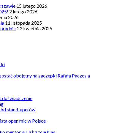
rszawie
15 lutego 2026
025!
2 lutego 2026
znia 2026
nia
11 listopada 2025
Poradnik
23 kwietnia 2025
rki
ostać obojętny na zaczepki Rafała Paczesia
st doświadczenie
ród stand-uperów
Lista open mic w Polsce
ko mentor w Usłyszcie Nas