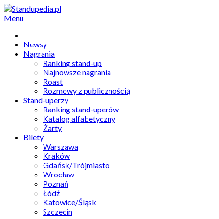
Menu
Newsy
Nagrania
Ranking stand-up
Najnowsze nagrania
Roast
Rozmowy z publicznością
Stand-uperzy
Ranking stand-uperów
Katalog alfabetyczny
Żarty
Bilety
Warszawa
Kraków
Gdańsk/Trójmiasto
Wrocław
Poznań
Łódź
Katowice/Śląsk
Szczecin