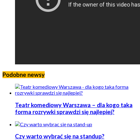
Podobne newsy
Teatr komediowy Warszawa – dla kogo taka
forma rozrywki sprawdzi się najlepiej?
Czy warto wybrać się na standup?