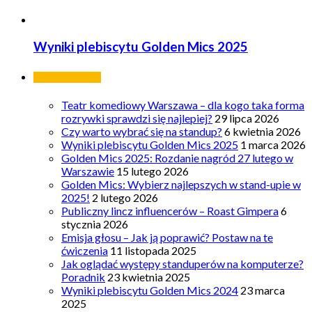
Wyniki plebiscytu Golden Mics 2025
Ostatnie wpisy
Teatr komediowy Warszawa – dla kogo taka forma
rozrywki sprawdzi się najlepiej?
29 lipca 2026
Czy warto wybrać się na standup?
6 kwietnia 2026
Wyniki plebiscytu Golden Mics 2025
1 marca 2026
Golden Mics 2025: Rozdanie nagród 27 lutego w
Warszawie
15 lutego 2026
Golden Mics: Wybierz najlepszych w stand-upie w
2025!
2 lutego 2026
Publiczny lincz influencerów – Roast Gimpera
6
stycznia 2026
Emisja głosu – Jak ją poprawić? Postaw na te
ćwiczenia
11 listopada 2025
Jak oglądać występy standuperów na komputerze?
Poradnik
23 kwietnia 2025
Wyniki plebiscytu Golden Mics 2024
23 marca
2025