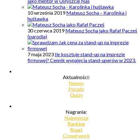
jako mentor w Usłyszcie Nas
10 września 2019
Mateusz Socha – Karolinka i
huśtawka
30 czerwca 2019
Mateusz Socha jako Rafał Pacześ
(parodia)
7 maja 2023
Ile kosztuje stand-up na imprezie
firmowej? Cennik wynajęcia stand-uperów w 2023.
Aktualności:
Newsy
Porady
Quizy
Nagrania:
Najnowsze
Ranking
Roast
Crowd work