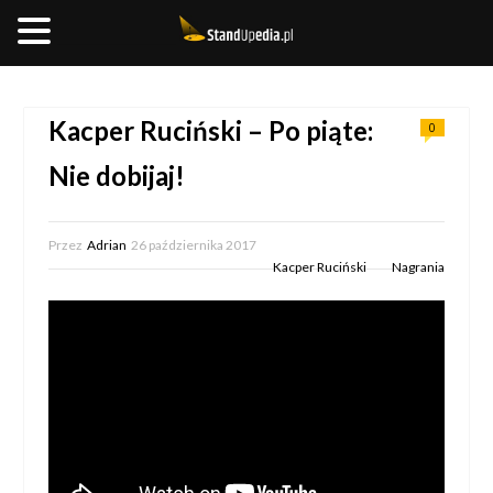
__________________
Kacper Ruciński – Po piąte:
0
Nie dobijaj!
Przez
Adrian
26 października 2017
Kacper Ruciński
Nagrania