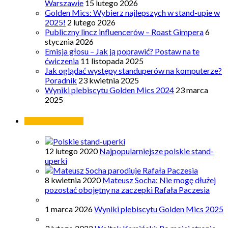
Warszawie
15 lutego 2026
Golden Mics: Wybierz najlepszych w stand-upie w
2025!
2 lutego 2026
Publiczny lincz influencerów – Roast Gimpera
6
stycznia 2026
Emisja głosu – Jak ją poprawić? Postaw na te
ćwiczenia
11 listopada 2025
Jak oglądać występy standuperów na komputerze?
Poradnik
23 kwietnia 2025
Wyniki plebiscytu Golden Mics 2024
23 marca
2025
Najpopularniejsze
12 lutego 2020
Najpopularniejsze polskie stand-
uperki
8 kwietnia 2020
Mateusz Socha: Nie mogę dłużej
pozostać obojętny na zaczepki Rafała Paczesia
1 marca 2026
Wyniki plebiscytu Golden Mics 2025