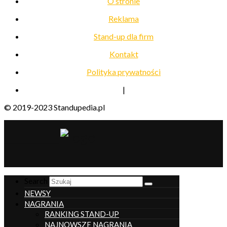
O stronie
Reklama
Stand-up dla firm
Kontakt
Polityka prywatności
|
© 2019-2023 Standupedia.pl
__________________
Search
NEWSY
NAGRANIA
RANKING STAND-UP
NAJNOWSZE NAGRANIA