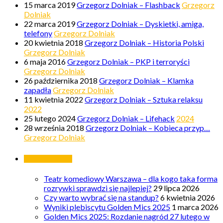
15 marca 2019
Grzegorz Dolniak – Flashback
Grzegorz
Dolniak
22 marca 2019
Grzegorz Dolniak – Dyskietki, amiga,
telefony
Grzegorz Dolniak
20 kwietnia 2018
Grzegorz Dolniak – Historia Polski
Grzegorz Dolniak
6 maja 2016
Grzegorz Dolniak – PKP i terroryści
Grzegorz Dolniak
26 października 2018
Grzegorz Dolniak – Klamka
zapadła
Grzegorz Dolniak
11 kwietnia 2022
Grzegorz Dolniak – Sztuka relaksu
2022
25 lutego 2024
Grzegorz Dolniak – Lifehack
2024
28 września 2018
Grzegorz Dolniak – Kobieca przyp…
Grzegorz Dolniak
Ostatnie wpisy
Teatr komediowy Warszawa – dla kogo taka forma
rozrywki sprawdzi się najlepiej?
29 lipca 2026
Czy warto wybrać się na standup?
6 kwietnia 2026
Wyniki plebiscytu Golden Mics 2025
1 marca 2026
Golden Mics 2025: Rozdanie nagród 27 lutego w