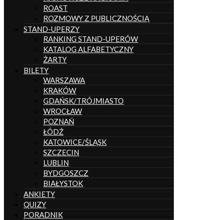
ROAST
ROZMOWY Z PUBLICZNOŚCIĄ
STAND-UPERZY
RANKING STAND-UPERÓW
KATALOG ALFABETYCZNY
ŻARTY
BILETY
WARSZAWA
KRAKÓW
GDAŃSK/TRÓJMIASTO
WROCŁAW
POZNAŃ
ŁÓDŹ
KATOWICE/ŚLĄSK
SZCZECIN
LUBLIN
BYDGOSZCZ
BIAŁYSTOK
ANKIETY
QUIZY
PORADNIK