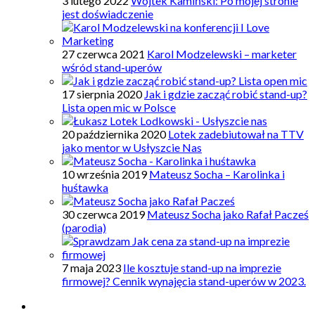
3 lutego 2022
Wojtek Kamiński: Po mojej stronie
jest doświadczenie
27 czerwca 2021
Karol Modzelewski – marketer
wśród stand-uperów
17 sierpnia 2020
Jak i gdzie zacząć robić stand-up?
Lista open mic w Polsce
20 października 2020
Lotek zadebiutował na TTV
jako mentor w Usłyszcie Nas
10 września 2019
Mateusz Socha – Karolinka i
huśtawka
30 czerwca 2019
Mateusz Socha jako Rafał Pacześ
(parodia)
7 maja 2023
Ile kosztuje stand-up na imprezie
firmowej? Cennik wynajęcia stand-uperów w 2023.