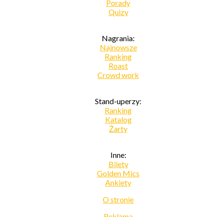
Porady
Quizy
Nagrania:
Najnowsze
Ranking
Roast
Crowd work
Stand-uperzy:
Ranking
Katalog
Żarty
Inne:
Bilety
Golden Mics
Ankiety
O stronie
Reklama