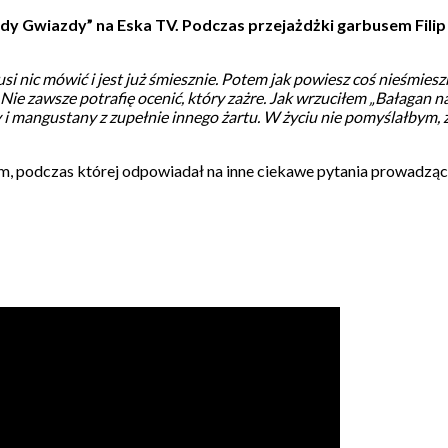
dy Gwiazdy” na Eska TV. Podczas przejażdżki garbusem Filip
usi nic mówić i jest już śmiesznie. Potem jak powiesz coś nieśmies
Nie zawsze potrafię ocenić, który zażre. Jak wrzuciłem „Bałagan na
i mangustany z zupełnie innego żartu. W życiu nie pomyślałbym, ż
m, podczas której odpowiadał na inne ciekawe pytania prowadząc