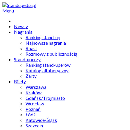
Menu
Newsy
Nagrania
Ranking stand-up
Najnowsze nagrania
Roast
Rozmowy z publicznością
Stand-uperzy
Ranking stand-uperów
Katalog alfabetyczny
Żarty
Bilety
Warszawa
Kraków
Gdańsk/Trójmiasto
Wrocław
Poznań
Łódź
Katowice/Śląsk
Szczecin