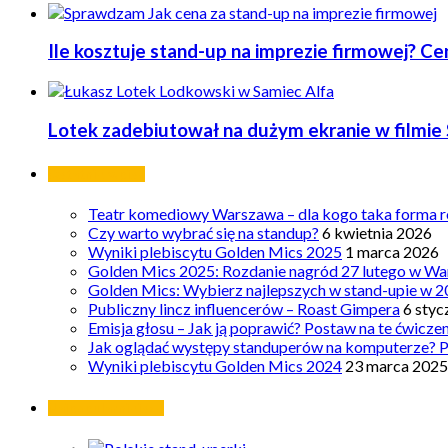
Ile kosztuje stand-up na imprezie firmowej? C
Lotek zadebiutował na dużym ekranie w filmie 
Ostatnie wpisy
Teatr komediowy Warszawa – dla kogo taka forma ro
Czy warto wybrać się na standup?
6 kwietnia 2026
Wyniki plebiscytu Golden Mics 2025
1 marca 2026
Golden Mics 2025: Rozdanie nagród 27 lutego w Wa
Golden Mics: Wybierz najlepszych w stand-upie w 2
Publiczny lincz influencerów – Roast Gimpera
6 styc
Emisja głosu – Jak ją poprawić? Postaw na te ćwicze
Jak oglądać występy standuperów na komputerze? 
Wyniki plebiscytu Golden Mics 2024
23 marca 2025
Najpopularniejsze