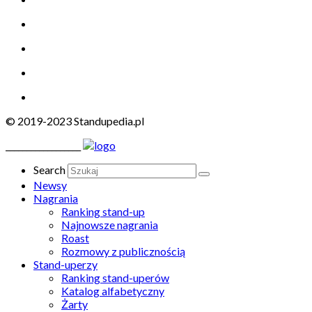
© 2019-2023 Standupedia.pl
__________________
Search
Newsy
Nagrania
Ranking stand-up
Najnowsze nagrania
Roast
Rozmowy z publicznością
Stand-uperzy
Ranking stand-uperów
Katalog alfabetyczny
Żarty