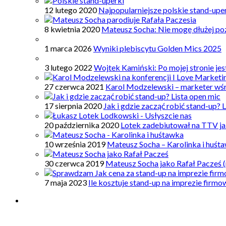
12 lutego 2020
Najpopularniejsze polskie stand-upe
8 kwietnia 2020
Mateusz Socha: Nie mogę dłużej poz
1 marca 2026
Wyniki plebiscytu Golden Mics 2025
3 lutego 2022
Wojtek Kamiński: Po mojej stronie je
27 czerwca 2021
Karol Modzelewski – marketer wś
17 sierpnia 2020
Jak i gdzie zacząć robić stand-up? 
20 października 2020
Lotek zadebiutował na TTV ja
10 września 2019
Mateusz Socha – Karolinka i huśt
30 czerwca 2019
Mateusz Socha jako Rafał Pacześ (
7 maja 2023
Ile kosztuje stand-up na imprezie firm