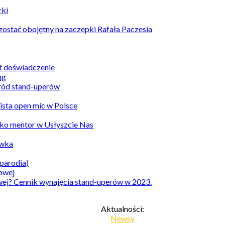
rki
ostać obojętny na zaczepki Rafała Paczesia
st doświadczenie
ród stand-uperów
Lista open mic w Polsce
ko mentor w Usłyszcie Nas
awka
parodia)
owej? Cennik wynajęcia stand-uperów w 2023.
Aktualności:
Newsy