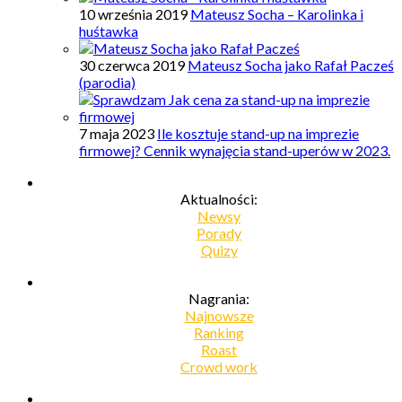
10 września 2019
Mateusz Socha – Karolinka i
huśtawka
30 czerwca 2019
Mateusz Socha jako Rafał Pacześ
(parodia)
7 maja 2023
Ile kosztuje stand-up na imprezie
firmowej? Cennik wynajęcia stand-uperów w 2023.
Aktualności:
Newsy
Porady
Quizy
Nagrania:
Najnowsze
Ranking
Roast
Crowd work