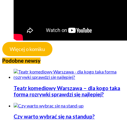
Więcej o komiku
Podobne newsy
Teatr komediowy Warszawa – dla kogo taka
forma rozrywki sprawdzi się najlepiej?
Czy warto wybrać się na standup?