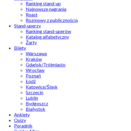
Ranking stand-up
Najnowsze nagrania
Roast
Rozmowy z publicznością
Stand-uperzy
Ranking stand-uperów
Katalog alfabetyczny
Żarty
Bilety
Warszawa
Kraków
Gdańsk/Trójmiasto
Wrocław
Poznań
Łódź
Katowice/Śląsk
Szczecin
Lublin
Bydgoszcz
Białystok
Ankiety
Quizy
Poradnik