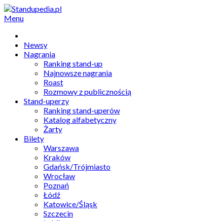
Menu
Newsy
Nagrania
Ranking stand-up
Najnowsze nagrania
Roast
Rozmowy z publicznością
Stand-uperzy
Ranking stand-uperów
Katalog alfabetyczny
Żarty
Bilety
Warszawa
Kraków
Gdańsk/Trójmiasto
Wrocław
Poznań
Łódź
Katowice/Śląsk
Szczecin