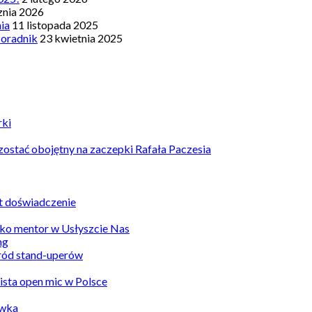
znia 2026
nia
11 listopada 2025
Poradnik
23 kwietnia 2025
rki
ostać obojętny na zaczepki Rafała Paczesia
st doświadczenie
ko mentor w Usłyszcie Nas
ród stand-uperów
Lista open mic w Polsce
awka