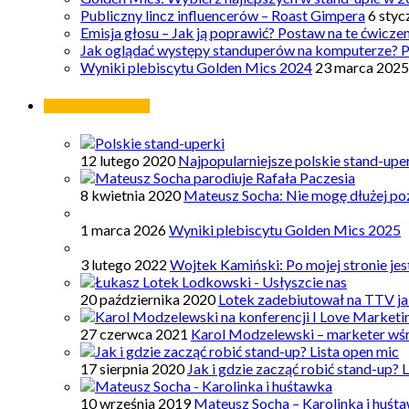
Publiczny lincz influencerów – Roast Gimpera
6 styc
Emisja głosu – Jak ją poprawić? Postaw na te ćwicze
Jak oglądać występy standuperów na komputerze? 
Wyniki plebiscytu Golden Mics 2024
23 marca 2025
Najpopularniejsze
12 lutego 2020
Najpopularniejsze polskie stand-upe
8 kwietnia 2020
Mateusz Socha: Nie mogę dłużej poz
1 marca 2026
Wyniki plebiscytu Golden Mics 2025
3 lutego 2022
Wojtek Kamiński: Po mojej stronie je
20 października 2020
Lotek zadebiutował na TTV ja
27 czerwca 2021
Karol Modzelewski – marketer wś
17 sierpnia 2020
Jak i gdzie zacząć robić stand-up? 
10 września 2019
Mateusz Socha – Karolinka i huśt