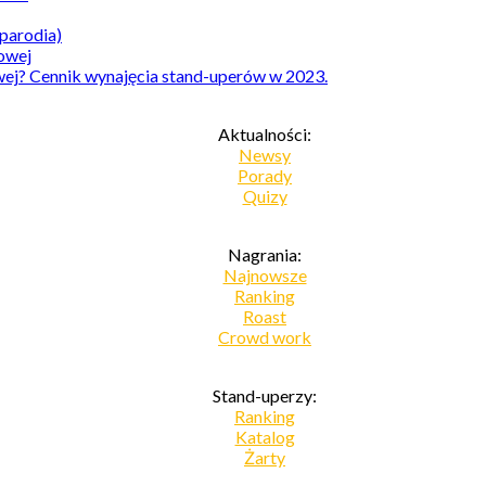
parodia)
owej? Cennik wynajęcia stand-uperów w 2023.
Aktualności:
Newsy
Porady
Quizy
Nagrania:
Najnowsze
Ranking
Roast
Crowd work
Stand-uperzy:
Ranking
Katalog
Żarty