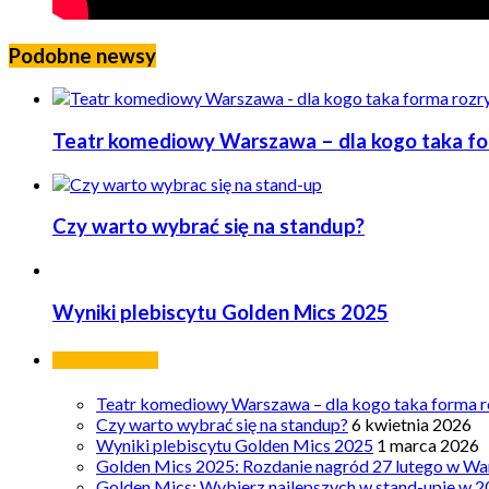
Podobne newsy
Teatr komediowy Warszawa – dla kogo taka form
Czy warto wybrać się na standup?
Wyniki plebiscytu Golden Mics 2025
Ostatnie wpisy
Teatr komediowy Warszawa – dla kogo taka forma ro
Czy warto wybrać się na standup?
6 kwietnia 2026
Wyniki plebiscytu Golden Mics 2025
1 marca 2026
Golden Mics 2025: Rozdanie nagród 27 lutego w Wa
Golden Mics: Wybierz najlepszych w stand-upie w 2