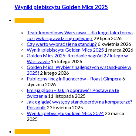
Wyniki plebiscytu Golden Mics 2025
Ostatnie wpisy
Teatr komediowy Warszawa – dla kogo taka forma
rozrywki sprawdzi się najlepiej?
29 lipca 2026
Czy warto wybrać się na standup?
6 kwietnia 2026
Wyniki plebiscytu Golden Mics 2025
1 marca 2026
Golden Mics 2025: Rozdanie nagród 27 lutego w
Warszawie
15 lutego 2026
Golden Mics: Wybierz najlepszych w stand-upie w
2025!
2 lutego 2026
Publiczny lincz influencerów – Roast Gimpera
6
stycznia 2026
Emisja głosu – Jak ją poprawić? Postaw na te
ćwiczenia
11 listopada 2025
Jak oglądać występy standuperów na komputerze?
Poradnik
23 kwietnia 2025
Wyniki plebiscytu Golden Mics 2024
23 marca
2025
Najpopularniejsze