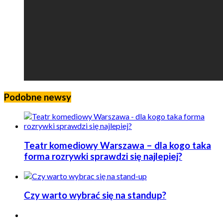
Podobne newsy
Teatr komediowy Warszawa – dla kogo taka
forma rozrywki sprawdzi się najlepiej?
Czy warto wybrać się na standup?