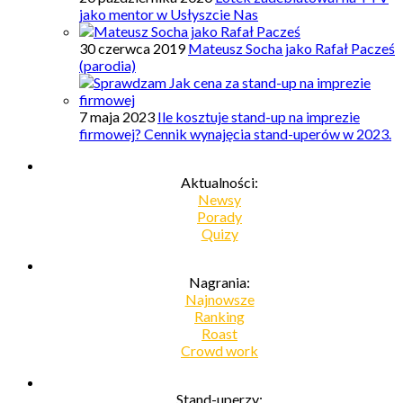
jako mentor w Usłyszcie Nas
30 czerwca 2019
Mateusz Socha jako Rafał Pacześ
(parodia)
7 maja 2023
Ile kosztuje stand-up na imprezie
firmowej? Cennik wynajęcia stand-uperów w 2023.
Aktualności:
Newsy
Porady
Quizy
Nagrania:
Najnowsze
Ranking
Roast
Crowd work
Stand-uperzy: