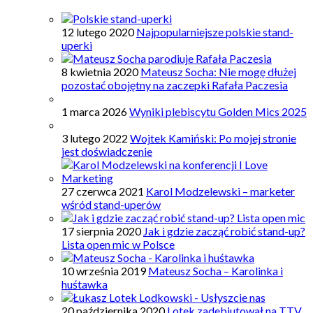
12 lutego 2020
Najpopularniejsze polskie stand-
uperki
8 kwietnia 2020
Mateusz Socha: Nie mogę dłużej
pozostać obojętny na zaczepki Rafała Paczesia
1 marca 2026
Wyniki plebiscytu Golden Mics 2025
3 lutego 2022
Wojtek Kamiński: Po mojej stronie
jest doświadczenie
27 czerwca 2021
Karol Modzelewski – marketer
wśród stand-uperów
17 sierpnia 2020
Jak i gdzie zacząć robić stand-up?
Lista open mic w Polsce
10 września 2019
Mateusz Socha – Karolinka i
huśtawka
20 października 2020
Lotek zadebiutował na TTV