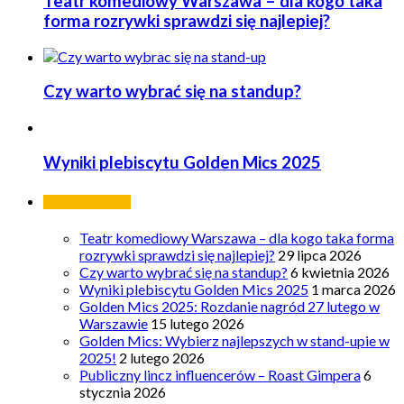
Teatr komediowy Warszawa – dla kogo taka
forma rozrywki sprawdzi się najlepiej?
Czy warto wybrać się na standup?
Wyniki plebiscytu Golden Mics 2025
Ostatnie wpisy
Teatr komediowy Warszawa – dla kogo taka forma
rozrywki sprawdzi się najlepiej?
29 lipca 2026
Czy warto wybrać się na standup?
6 kwietnia 2026
Wyniki plebiscytu Golden Mics 2025
1 marca 2026
Golden Mics 2025: Rozdanie nagród 27 lutego w
Warszawie
15 lutego 2026
Golden Mics: Wybierz najlepszych w stand-upie w
2025!
2 lutego 2026
Publiczny lincz influencerów – Roast Gimpera
6
stycznia 2026