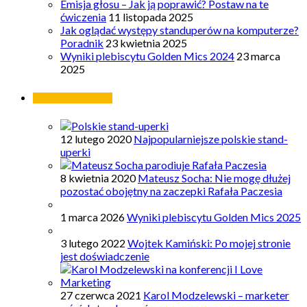
Emisja głosu – Jak ją poprawić? Postaw na te
ćwiczenia
11 listopada 2025
Jak oglądać występy standuperów na komputerze?
Poradnik
23 kwietnia 2025
Wyniki plebiscytu Golden Mics 2024
23 marca
2025
Najpopularniejsze
12 lutego 2020
Najpopularniejsze polskie stand-
uperki
8 kwietnia 2020
Mateusz Socha: Nie mogę dłużej
pozostać obojętny na zaczepki Rafała Paczesia
1 marca 2026
Wyniki plebiscytu Golden Mics 2025
3 lutego 2022
Wojtek Kamiński: Po mojej stronie
jest doświadczenie
27 czerwca 2021
Karol Modzelewski – marketer