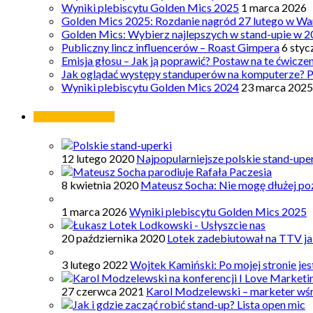
Wyniki plebiscytu Golden Mics 2025
1 marca 2026
Golden Mics 2025: Rozdanie nagród 27 lutego w Wa
Golden Mics: Wybierz najlepszych w stand-upie w 2
Publiczny lincz influencerów – Roast Gimpera
6 styc
Emisja głosu – Jak ją poprawić? Postaw na te ćwicze
Jak oglądać występy standuperów na komputerze? 
Wyniki plebiscytu Golden Mics 2024
23 marca 2025
Najpopularniejsze
12 lutego 2020
Najpopularniejsze polskie stand-upe
8 kwietnia 2020
Mateusz Socha: Nie mogę dłużej poz
1 marca 2026
Wyniki plebiscytu Golden Mics 2025
20 października 2020
Lotek zadebiutował na TTV ja
3 lutego 2022
Wojtek Kamiński: Po mojej stronie je
27 czerwca 2021
Karol Modzelewski – marketer wś