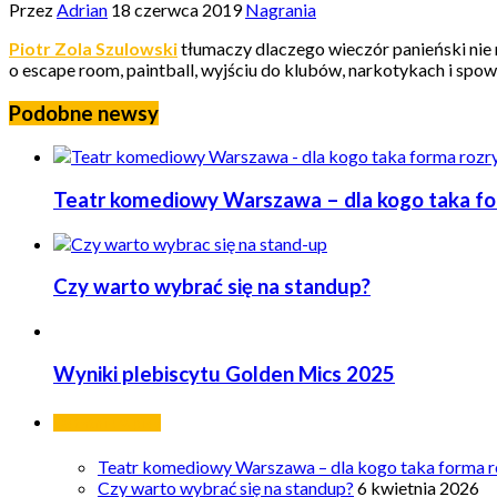
Przez
Adrian
18 czerwca 2019
Nagrania
Piotr Zola Szulowski
tłumaczy dlaczego wieczór panieński nie
o escape room, paintball, wyjściu do klubów, narkotykach i spow
Podobne newsy
Teatr komediowy Warszawa – dla kogo taka form
Czy warto wybrać się na standup?
Wyniki plebiscytu Golden Mics 2025
Ostatnie wpisy
Teatr komediowy Warszawa – dla kogo taka forma ro
Czy warto wybrać się na standup?
6 kwietnia 2026