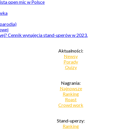
Lista open mic w Polsce
awka
parodia)
owej? Cennik wynajęcia stand-uperów w 2023.
Aktualności:
Newsy
Porady
Quizy
Nagrania:
Najnowsze
Ranking
Roast
Crowd work
Stand-uperzy:
Ranking