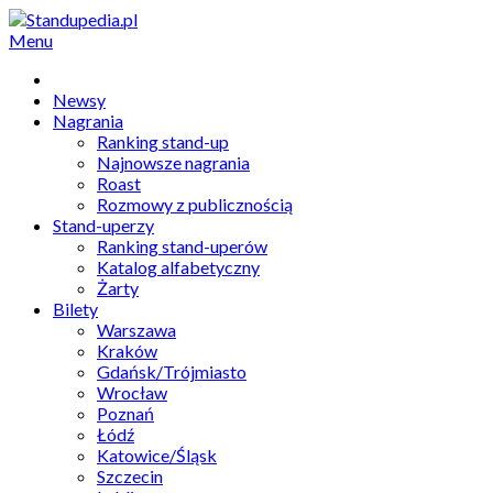
Menu
Newsy
Nagrania
Ranking stand-up
Najnowsze nagrania
Roast
Rozmowy z publicznością
Stand-uperzy
Ranking stand-uperów
Katalog alfabetyczny
Żarty
Bilety
Warszawa
Kraków
Gdańsk/Trójmiasto
Wrocław
Poznań
Łódź
Katowice/Śląsk
Szczecin