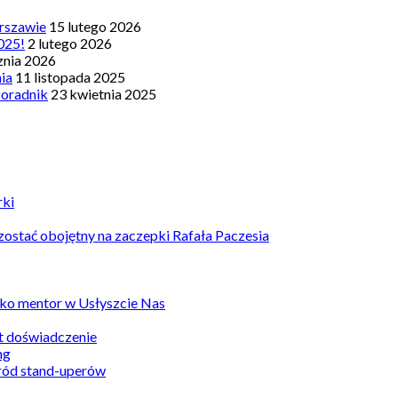
rszawie
15 lutego 2026
025!
2 lutego 2026
znia 2026
nia
11 listopada 2025
Poradnik
23 kwietnia 2025
rki
ostać obojętny na zaczepki Rafała Paczesia
ko mentor w Usłyszcie Nas
st doświadczenie
ród stand-uperów