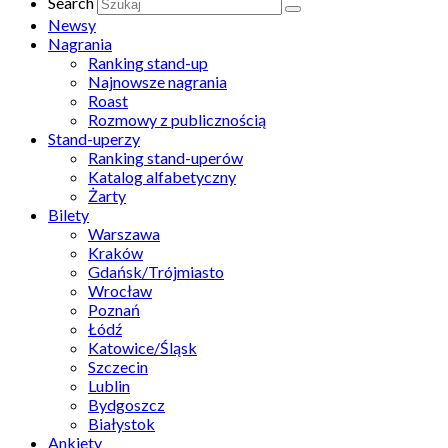
Search
Newsy
Nagrania
Ranking stand-up
Najnowsze nagrania
Roast
Rozmowy z publicznością
Stand-uperzy
Ranking stand-uperów
Katalog alfabetyczny
Żarty
Bilety
Warszawa
Kraków
Gdańsk/Trójmiasto
Wrocław
Poznań
Łódź
Katowice/Śląsk
Szczecin
Lublin
Bydgoszcz
Białystok
Ankiety