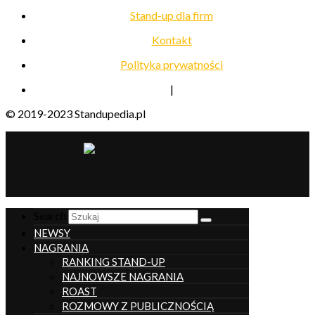
Stand-up dla firm
Kontakt
Polityka prywatności
|
© 2019-2023 Standupedia.pl
__________________
Search
NEWSY
NAGRANIA
RANKING STAND-UP
NAJNOWSZE NAGRANIA
ROAST
ROZMOWY Z PUBLICZNOŚCIĄ