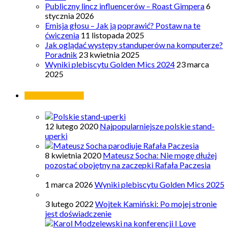
Publiczny lincz influencerów – Roast Gimpera
6
stycznia 2026
Emisja głosu – Jak ją poprawić? Postaw na te
ćwiczenia
11 listopada 2025
Jak oglądać występy standuperów na komputerze?
Poradnik
23 kwietnia 2025
Wyniki plebiscytu Golden Mics 2024
23 marca
2025
Najpopularniejsze
12 lutego 2020
Najpopularniejsze polskie stand-
uperki
8 kwietnia 2020
Mateusz Socha: Nie mogę dłużej
pozostać obojętny na zaczepki Rafała Paczesia
1 marca 2026
Wyniki plebiscytu Golden Mics 2025
3 lutego 2022
Wojtek Kamiński: Po mojej stronie
jest doświadczenie