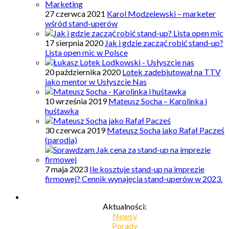
27 czerwca 2021
Karol Modzelewski – marketer
wśród stand-uperów
17 sierpnia 2020
Jak i gdzie zacząć robić stand-up?
Lista open mic w Polsce
20 października 2020
Lotek zadebiutował na TTV
jako mentor w Usłyszcie Nas
10 września 2019
Mateusz Socha – Karolinka i
huśtawka
30 czerwca 2019
Mateusz Socha jako Rafał Pacześ
(parodia)
7 maja 2023
Ile kosztuje stand-up na imprezie
firmowej? Cennik wynajęcia stand-uperów w 2023.
Aktualności:
Newsy
Porady