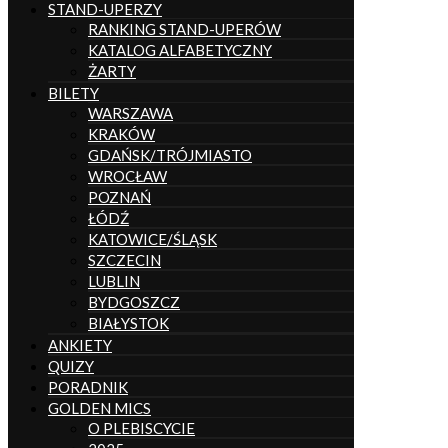
STAND-UPERZY
RANKING STAND-UPERÓW
KATALOG ALFABETYCZNY
ŻARTY
BILETY
WARSZAWA
KRAKÓW
GDAŃSK/TRÓJMIASTO
WROCŁAW
POZNAŃ
ŁÓDŹ
KATOWICE/ŚLĄSK
SZCZECIN
LUBLIN
BYDGOSZCZ
BIAŁYSTOK
ANKIETY
QUIZY
PORADNIK
GOLDEN MICS
O PLEBISCYCIE