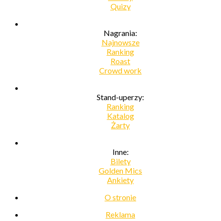
Quizy
Nagrania:
Najnowsze
Ranking
Roast
Crowd work
Stand-uperzy:
Ranking
Katalog
Żarty
Inne:
Bilety
Golden Mics
Ankiety
O stronie
Reklama