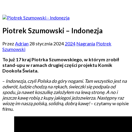
Piotrek Szumowski – Indonezja
Przez
Adrian
28 stycznia 2024
2024
Nagrania
Piotrek
Szumowski
To już 17 kraj Piotrka Szumowskiego, w którym zrobił
stand-upu w ramach drugiej części projektu Komik
Dookoła Świata.
–
Indonezja, czyli Polska do góry nogami. Tam wszystko jest na
odwrót, ludzie chodzą na rękach, świeczki się podpala od
spodu, ja nawet koszulkę założyłem na lewą stronę. A no i
jeszcze kawę robią z kupy jakiegoś jeżozwierza. Następny raz
wiozę im naszą polską, solidną, dobrą kawę!
– czytamy w opisie
filmu.