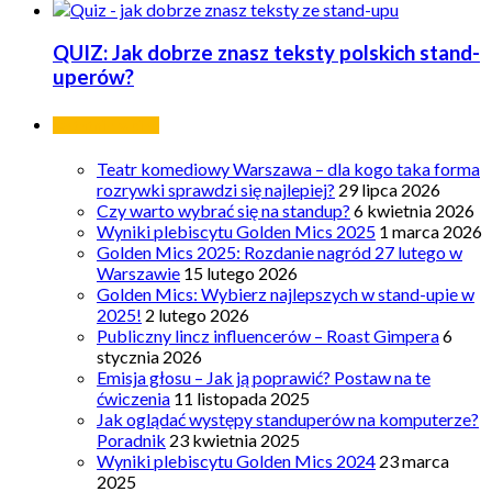
QUIZ: Jak dobrze znasz teksty polskich stand-
uperów?
Ostatnie wpisy
Teatr komediowy Warszawa – dla kogo taka forma
rozrywki sprawdzi się najlepiej?
29 lipca 2026
Czy warto wybrać się na standup?
6 kwietnia 2026
Wyniki plebiscytu Golden Mics 2025
1 marca 2026
Golden Mics 2025: Rozdanie nagród 27 lutego w
Warszawie
15 lutego 2026
Golden Mics: Wybierz najlepszych w stand-upie w
2025!
2 lutego 2026
Publiczny lincz influencerów – Roast Gimpera
6
stycznia 2026
Emisja głosu – Jak ją poprawić? Postaw na te
ćwiczenia
11 listopada 2025
Jak oglądać występy standuperów na komputerze?
Poradnik
23 kwietnia 2025
Wyniki plebiscytu Golden Mics 2024
23 marca
2025