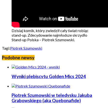
Dzisiaj komik, który zwiedził cały świat robiąc
stand-up. Zdecydowanie najmłodsze skrzydło
Stand-up Polska – Piotrek Szumowski.
Tagi:
Piotrek Szumowski
Podobne newsy
Wyniki plebiscytu Golden Mics 2024
Piotrek Szumowski w teledysku Jakuba
Grabowskiego (aka Quebonafide)