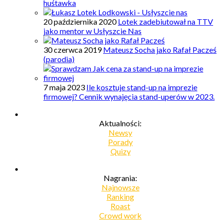
huśtawka
20 października 2020
Lotek zadebiutował na TTV
jako mentor w Usłyszcie Nas
30 czerwca 2019
Mateusz Socha jako Rafał Pacześ
(parodia)
7 maja 2023
Ile kosztuje stand-up na imprezie
firmowej? Cennik wynajęcia stand-uperów w 2023.
Aktualności:
Newsy
Porady
Quizy
Nagrania:
Najnowsze
Ranking
Roast
Crowd work