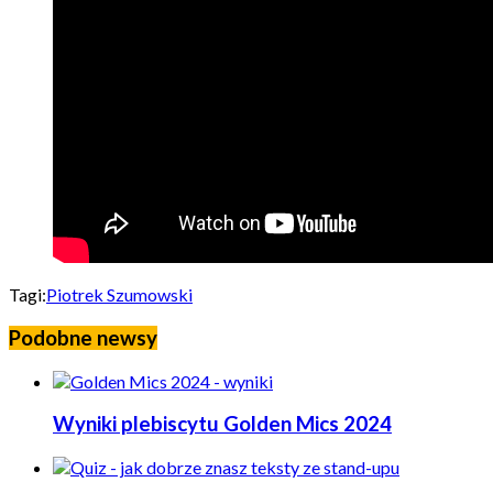
Tagi:
Piotrek Szumowski
Podobne newsy
Wyniki plebiscytu Golden Mics 2024