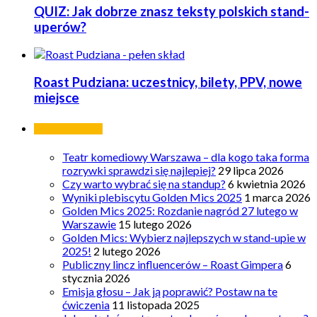
QUIZ: Jak dobrze znasz teksty polskich stand-
uperów?
Roast Pudziana: uczestnicy, bilety, PPV, nowe
miejsce
Ostatnie wpisy
Teatr komediowy Warszawa – dla kogo taka forma
rozrywki sprawdzi się najlepiej?
29 lipca 2026
Czy warto wybrać się na standup?
6 kwietnia 2026
Wyniki plebiscytu Golden Mics 2025
1 marca 2026
Golden Mics 2025: Rozdanie nagród 27 lutego w
Warszawie
15 lutego 2026
Golden Mics: Wybierz najlepszych w stand-upie w
2025!
2 lutego 2026
Publiczny lincz influencerów – Roast Gimpera
6
stycznia 2026
Emisja głosu – Jak ją poprawić? Postaw na te
ćwiczenia
11 listopada 2025