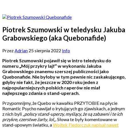
Piotrek Szumowski w teledysku Jakuba
Grabowskiego (aka Quebonafide)
Przez
Adrian
25 sierpnia 2022
Info
Piotrek Szumowski pojawił się w intro teledysku do
numeru „Mój przykry lajf” w wykonaniu Jakuba
Grabowskiego znanemu szerszej publiczności jako
Quebonafide. Nie byłoby w tym pewnie nic zaskakującego,
gdyby nie fakt, że jeszcze w 2020 roku jeden z
najpopularniejszych polskich raperów nie miał
najlepszego zdania o stand-uperach.
Przypomnijmy, że Quebo w kawałku PRZYTOBIE na płycie
Romantic Psycho nawijał o irytujących go zjawiskach, a jednym
z nich byli „
polscy stand-uperzy, myślący, że są zabawni i te ich
przykre, czerstwe żarty
,
lol
„. Słowa te były komentowane w
stand-upowym światku, a
Wojtek Fiedorczuk napisał nawet