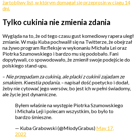
żartobliwy list, w którym domagał się przeprosin w ciągu 14
dni.
Tylko cukinia nie zmienia zdania
Wygląda na to, że od tego czasu gust komediowy rapera uległ
zmianie. W maju Kuba pochwalił się na Twitterze, że obejrzał
na żywo program Re:fleksje w wykonaniu Michała Lei oraz
Piotrka Szumowskiego i bardzo mu się podobało. Fani
dopytywali, co spowodowało, że zmienił swoje podejście do
polskiego stand-upu.
–
Nie przepadam za cukinią, ale placki z cukinii zajadam ze
smakiem. Kwestia podania.
– napisał dość poetycko i dodał,
żeby nie cytować jego wersów, bo jest ich w pełni świadomy,
ale życie jest dynamiczne.
Byłem właśnie na występie Piotrka Szumowskiego
i Michała Leji i polecam wszystkim, bo było to
bardzo śmieszne.
— Kuba Grabowski (@MlodyGrabus)
May 17,
2022