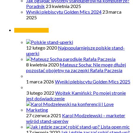
Jak oglądać występy standuperów na komputerze?
Poradnik
23 kwietnia 2025
Wyniki plebiscytu Golden Mics 2024
23 marca
2025
Najpopularniejsze
12 lutego 2020
Najpopularniejsze polskie stand-
uperki
8 kwietnia 2020
Mateusz Socha: Nie mogę dłużej
pozostać obojętny na zaczepki Rafała Paczesia
1 marca 2026
Wyniki plebiscytu Golden Mics 2025
3 lutego 2022
Wojtek Kamiński: Po mojej stronie
jest doświadczenie
27 czerwca 2021
Karol Modzelewski – marketer
wśród stand-uperów
17 sierpnia 2020
Jak i gdzie zacząć robić stand-up?