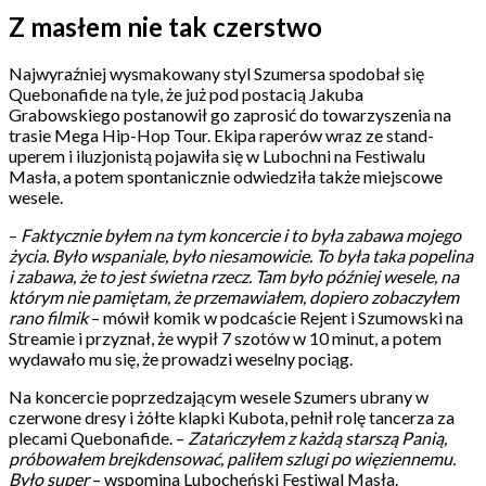
Z masłem nie tak czerstwo
Najwyraźniej wysmakowany styl Szumersa spodobał się
Quebonafide na tyle, że już pod postacią Jakuba
Grabowskiego postanowił go zaprosić do towarzyszenia na
trasie Mega Hip-Hop Tour. Ekipa raperów wraz ze stand-
uperem i iluzjonistą pojawiła się w Lubochni na Festiwalu
Masła, a potem spontanicznie odwiedziła także miejscowe
wesele.
–
Faktycznie byłem na tym koncercie i to była zabawa mojego
życia. Było wspaniale, było niesamowicie. To była taka popelina
i zabawa, że to jest świetna rzecz. Tam było później wesele, na
którym nie pamiętam, że przemawiałem, dopiero zobaczyłem
rano filmik
– mówił komik w podcaście Rejent i Szumowski na
Streamie i przyznał, że wypił 7 szotów w 10 minut, a potem
wydawało mu się, że prowadzi weselny pociąg.
Na koncercie poprzedzającym wesele Szumers ubrany w
czerwone dresy i żółte klapki Kubota, pełnił rolę tancerza za
plecami Quebonafide. –
Zatańczyłem z każdą starszą Panią,
próbowałem brejkdensować, paliłem szlugi po więziennemu.
Było super
– wspomina Lubocheński Festiwal Masła.