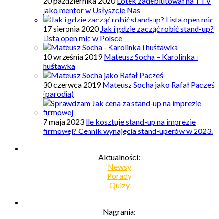
20 października 2020
Lotek zadebiutował na TTV
jako mentor w Usłyszcie Nas
17 sierpnia 2020
Jak i gdzie zacząć robić stand-up?
Lista open mic w Polsce
10 września 2019
Mateusz Socha – Karolinka i
huśtawka
30 czerwca 2019
Mateusz Socha jako Rafał Pacześ
(parodia)
7 maja 2023
Ile kosztuje stand-up na imprezie
firmowej? Cennik wynajęcia stand-uperów w 2023.
Aktualności:
Newsy
Porady
Quizy
Nagrania: