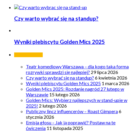
Czy warto wybrać się na standup?
Wyniki plebiscytu Golden Mics 2025
Ostatnie wpisy
Teatr komediowy Warszawa – dla kogo taka forma
rozrywki sprawdzi się najlepiej?
29 lipca 2026
Czy warto wybrać się na standup?
6 kwietnia 2026
Wyniki plebiscytu Golden Mics 2025
1 marca 2026
Golden Mics 2025: Rozdanie nagród 27 lutego w
Warszawie
15 lutego 2026
Golden Mics: Wybierz najlepszych w stand-upie w
2025!
2 lutego 2026
Publiczny lincz influencerów – Roast Gimpera
6
stycznia 2026
Emisja głosu – Jak ją poprawić? Postaw na te
ćwiczenia
11 listopada 2025