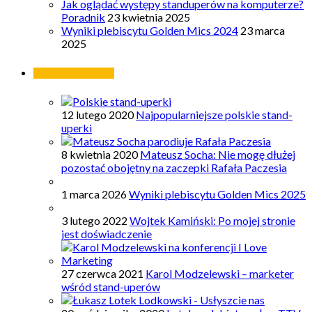
Jak oglądać występy standuperów na komputerze?
Poradnik
23 kwietnia 2025
Wyniki plebiscytu Golden Mics 2024
23 marca
2025
Najpopularniejsze
12 lutego 2020
Najpopularniejsze polskie stand-
uperki
8 kwietnia 2020
Mateusz Socha: Nie mogę dłużej
pozostać obojętny na zaczepki Rafała Paczesia
1 marca 2026
Wyniki plebiscytu Golden Mics 2025
3 lutego 2022
Wojtek Kamiński: Po mojej stronie
jest doświadczenie
27 czerwca 2021
Karol Modzelewski – marketer
wśród stand-uperów