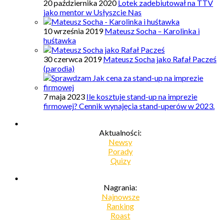
20 października 2020
Lotek zadebiutował na TTV
jako mentor w Usłyszcie Nas
10 września 2019
Mateusz Socha – Karolinka i
huśtawka
30 czerwca 2019
Mateusz Socha jako Rafał Pacześ
(parodia)
7 maja 2023
Ile kosztuje stand-up na imprezie
firmowej? Cennik wynajęcia stand-uperów w 2023.
Aktualności:
Newsy
Porady
Quizy
Nagrania:
Najnowsze
Ranking
Roast