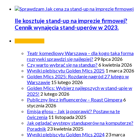
Ile kosztuje stand-up na imprezie firmowej?
Cennik wynajęcia stand-uperów w 2023.
Ostatnie wpisy
Teatr komediowy Warszawa – dla kogo taka forma
rozrywki sprawdzi się najlepiej?
29 lipca 2026
Czy warto wybrać się na standup?
6 kwietnia 2026
Wyniki plebiscytu Golden Mics 2025
1 marca 2026
Golden Mics 2025: Rozdanie nagród 27 lutego w
Warszawie
15 lutego 2026
Golden Mics: Wybierz najlepszych w stand-upie w
2025!
2 lutego 2026
Publiczny lincz influencerów – Roast Gimpera
6
stycznia 2026
Emisja głosu – Jak ją poprawić? Postaw na te
ćwiczenia
11 listopada 2025
Jak oglądać występy standuperów na komputerze?
Poradnik
23 kwietnia 2025
Wyniki plebiscytu Golden Mics 2024
23 marca