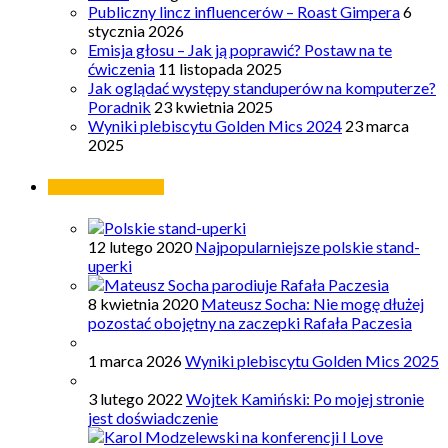
Publiczny lincz influencerów – Roast Gimpera
6
stycznia 2026
Emisja głosu – Jak ją poprawić? Postaw na te
ćwiczenia
11 listopada 2025
Jak oglądać występy standuperów na komputerze?
Poradnik
23 kwietnia 2025
Wyniki plebiscytu Golden Mics 2024
23 marca
2025
Najpopularniejsze
12 lutego 2020
Najpopularniejsze polskie stand-
uperki
8 kwietnia 2020
Mateusz Socha: Nie mogę dłużej
pozostać obojętny na zaczepki Rafała Paczesia
1 marca 2026
Wyniki plebiscytu Golden Mics 2025
3 lutego 2022
Wojtek Kamiński: Po mojej stronie
jest doświadczenie