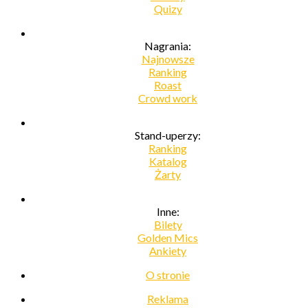
Quizy
Nagrania:
Najnowsze
Ranking
Roast
Crowd work
Stand-uperzy:
Ranking
Katalog
Żarty
Inne:
Bilety
Golden Mics
Ankiety
O stronie
Reklama