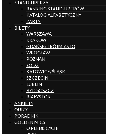
STAND-UPERZY
RANKING STAND-UPERÓW
KATALOG ALFABETYCZNY
ŻARTY
BILETY
WARSZAWA
KRAKÓW
GDAŃSK/TRÓJMIASTO
WROCŁAW
POZNAŃ
ŁÓDŹ
KATOWICE/ŚLĄSK
SZCZECIN
LUBLIN
BYDGOSZCZ
BIAŁYSTOK
ANKIETY
QUIZY
PORADNIK
GOLDEN MICS
O PLEBISCYCIE