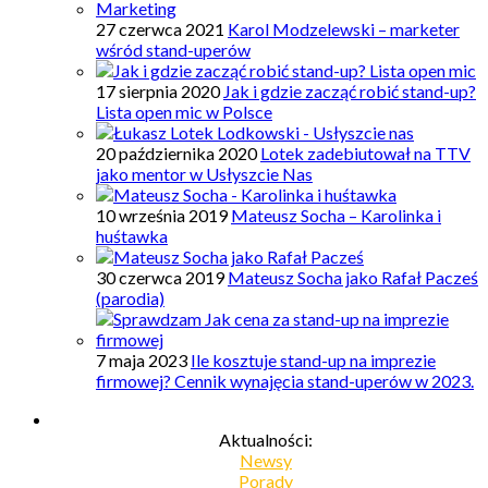
27 czerwca 2021
Karol Modzelewski – marketer
wśród stand-uperów
17 sierpnia 2020
Jak i gdzie zacząć robić stand-up?
Lista open mic w Polsce
20 października 2020
Lotek zadebiutował na TTV
jako mentor w Usłyszcie Nas
10 września 2019
Mateusz Socha – Karolinka i
huśtawka
30 czerwca 2019
Mateusz Socha jako Rafał Pacześ
(parodia)
7 maja 2023
Ile kosztuje stand-up na imprezie
firmowej? Cennik wynajęcia stand-uperów w 2023.
Aktualności:
Newsy
Porady