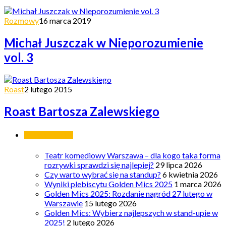
Rozmowy
16 marca 2019
Michał Juszczak w Nieporozumienie
vol. 3
Roast
2 lutego 2015
Roast Bartosza Zalewskiego
Ostatnie wpisy
Teatr komediowy Warszawa – dla kogo taka forma
rozrywki sprawdzi się najlepiej?
29 lipca 2026
Czy warto wybrać się na standup?
6 kwietnia 2026
Wyniki plebiscytu Golden Mics 2025
1 marca 2026
Golden Mics 2025: Rozdanie nagród 27 lutego w
Warszawie
15 lutego 2026
Golden Mics: Wybierz najlepszych w stand-upie w
2025!
2 lutego 2026