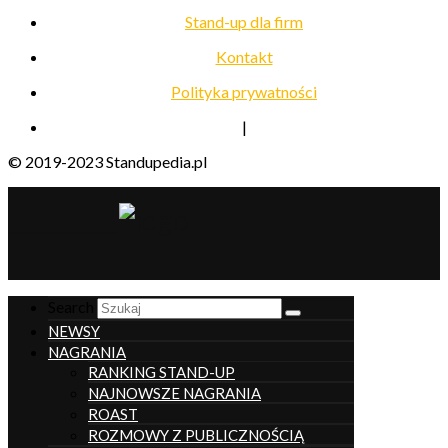
Stand-up dla firm
Kontakt
Polityka prywatności
|
© 2019-2023 Standupedia.pl
__________________
Search
NEWSY
NAGRANIA
RANKING STAND-UP
NAJNOWSZE NAGRANIA
ROAST
ROZMOWY Z PUBLICZNOŚCIĄ