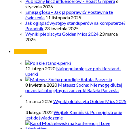
Publiczny lincz influencerów – Roast Gimpera
6
stycznia 2026
Emisja głosu – Jak ją poprawić? Postaw na te
ćwiczenia
11 listopada 2025
Jak oglądać występy standuperów na komputerze?
Poradnik
23 kwietnia 2025
Wyniki plebiscytu Golden Mics 2024
23 marca
2025
Najpopularniejsze
12 lutego 2020
Najpopularniejsze polskie stand-
uperki
8 kwietnia 2020
Mateusz Socha: Nie mogę dłużej
pozostać obojętny na zaczepki Rafała Paczesia
1 marca 2026
Wyniki plebiscytu Golden Mics 2025
3 lutego 2022
Wojtek Kamiński: Po mojej stronie
jest doświadczenie