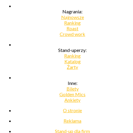
Nagrania:
Najnowsze
Ranking
Roast
Crowd work
Stand-uperzy:
Ranking
Katalog
Żarty
Inne:
Bilety
Golden Mics
Ankiety
O stronie
Reklama
Stand-up dla firm