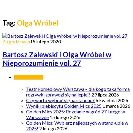
Tag:
Olga Wróbel
Po godzinach
15 lutego 2020
Bartosz Zalewski i Olga Wróbel w
Nieporozumienie vol. 27
Ostatnie wpisy
Teatr komediowy Warszawa – dla kogo taka forma
rozrywki sprawdzi się najlepiej?
29 lipca 2026
Czy warto wybrać się na standup?
6 kwietnia 2026
Wyniki plebiscytu Golden Mics 2025
1 marca 2026
Golden Mics 2025: Rozdanie nagród 27 lutego w
Warszawie
15 lutego 2026
Golden Mics: Wybierz najlepszych w stand-upie w
2025!
2 lutego 2026