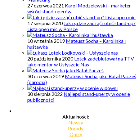
27 czerwca 2021
Karol Modzelewski – marketer
wśród stand-uperów
17 sierpnia 2020
Jak i gdzie zacząć robić stand-up?
Lista open mic w Polsce
10 września 2019
Mateusz Socha – Karolinka i
huśtawka
20 października 2020
Lotek zadebiutował na TTV
jako mentor w Usłyszcie Nas
30 czerwca 2019
Mateusz Socha jako Rafał Pacześ
(parodia)
30 sierpnia 2022
Najlepsi stand-uperzy w ocenie
publiczności
Aktualności:
Newsy
Porady
Quizy