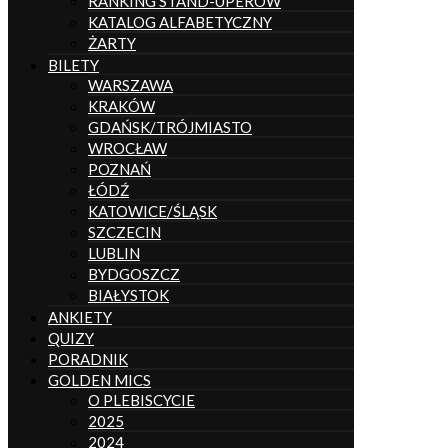
RANKING STAND-UPERÓW
KATALOG ALFABETYCZNY
ŻARTY
BILETY
WARSZAWA
KRAKÓW
GDAŃSK/TRÓJMIASTO
WROCŁAW
POZNAŃ
ŁÓDŹ
KATOWICE/ŚLĄSK
SZCZECIN
LUBLIN
BYDGOSZCZ
BIAŁYSTOK
ANKIETY
QUIZY
PORADNIK
GOLDEN MICS
O PLEBISCYCIE
2025
2024