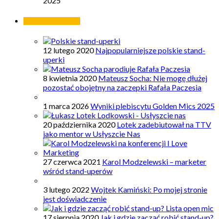
2025
Najpopularniejsze
12 lutego 2020
Najpopularniejsze polskie stand-
uperki
8 kwietnia 2020
Mateusz Socha: Nie mogę dłużej
pozostać obojętny na zaczepki Rafała Paczesia
1 marca 2026
Wyniki plebiscytu Golden Mics 2025
20 października 2020
Lotek zadebiutował na TTV
jako mentor w Usłyszcie Nas
27 czerwca 2021
Karol Modzelewski – marketer
wśród stand-uperów
3 lutego 2022
Wojtek Kamiński: Po mojej stronie
jest doświadczenie
17 sierpnia 2020
Jak i gdzie zacząć robić stand-up?