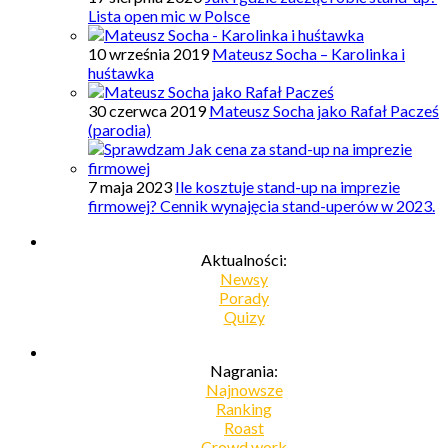
Lista open mic w Polsce
10 września 2019
Mateusz Socha – Karolinka i
huśtawka
30 czerwca 2019
Mateusz Socha jako Rafał Pacześ
(parodia)
7 maja 2023
Ile kosztuje stand-up na imprezie
firmowej? Cennik wynajęcia stand-uperów w 2023.
Aktualności:
Newsy
Porady
Quizy
Nagrania:
Najnowsze
Ranking
Roast
Crowd work