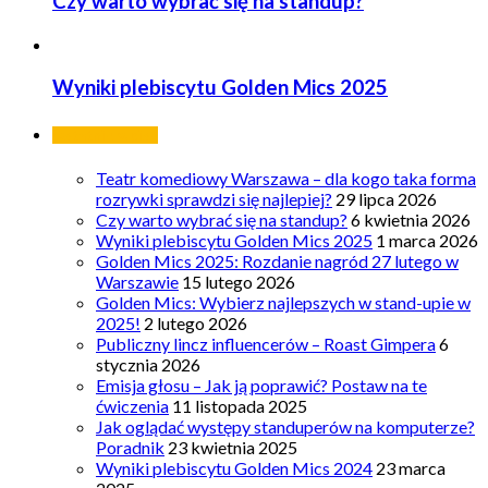
Czy warto wybrać się na standup?
Wyniki plebiscytu Golden Mics 2025
Ostatnie wpisy
Teatr komediowy Warszawa – dla kogo taka forma
rozrywki sprawdzi się najlepiej?
29 lipca 2026
Czy warto wybrać się na standup?
6 kwietnia 2026
Wyniki plebiscytu Golden Mics 2025
1 marca 2026
Golden Mics 2025: Rozdanie nagród 27 lutego w
Warszawie
15 lutego 2026
Golden Mics: Wybierz najlepszych w stand-upie w
2025!
2 lutego 2026
Publiczny lincz influencerów – Roast Gimpera
6
stycznia 2026
Emisja głosu – Jak ją poprawić? Postaw na te
ćwiczenia
11 listopada 2025
Jak oglądać występy standuperów na komputerze?
Poradnik
23 kwietnia 2025
Wyniki plebiscytu Golden Mics 2024
23 marca