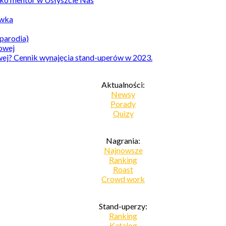
awka
parodia)
owej? Cennik wynajęcia stand-uperów w 2023.
Aktualności:
Newsy
Porady
Quizy
Nagrania:
Najnowsze
Ranking
Roast
Crowd work
Stand-uperzy:
Ranking
Katalog