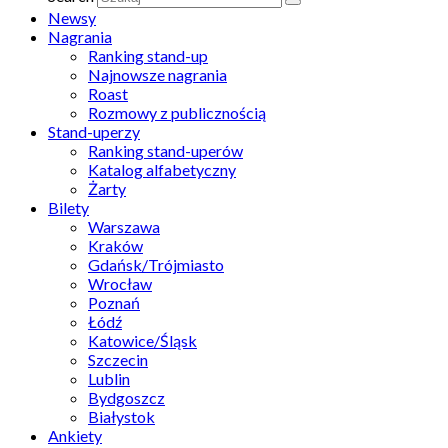
Newsy
Nagrania
Ranking stand-up
Najnowsze nagrania
Roast
Rozmowy z publicznością
Stand-uperzy
Ranking stand-uperów
Katalog alfabetyczny
Żarty
Bilety
Warszawa
Kraków
Gdańsk/Trójmiasto
Wrocław
Poznań
Łódź
Katowice/Śląsk
Szczecin
Lublin
Bydgoszcz
Białystok
Ankiety