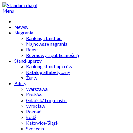
Menu
Newsy
Nagrania
Ranking stand-up
Najnowsze nagrania
Roast
Rozmowy z publicznością
Stand-uperzy
Ranking stand-uperów
Katalog alfabetyczny
Żarty
Bilety
Warszawa
Kraków
Gdańsk/Trójmiasto
Wrocław
Poznań
Łódź
Katowice/Śląsk
Szczecin