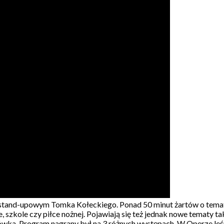
and-upowym Tomka Kołeckiego. Ponad 50 minut żartów o tematy
szkole czy piłce nożnej. Pojawiają się też jednak nowe tematy tak
ówka. Program nagrany był na 3 różnych występach. W Operze leś