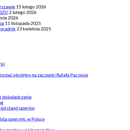
rszawie
15 lutego 2026
025!
2 lutego 2026
znia 2026
nia
11 listopada 2025
Poradnik
23 kwietnia 2025
rki
ostać obojętny na zaczepki Rafała Paczesia
st doświadczenie
ród stand-uperów
Lista open mic w Polsce
ko mentor w Usłyszcie Nas