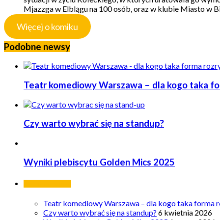
Mjazzga w Elblągu na 100 osób, oraz w klubie Miasto w Bi
Więcej o komiku
Podobne newsy
Teatr komediowy Warszawa – dla kogo taka form
Czy warto wybrać się na standup?
Wyniki plebiscytu Golden Mics 2025
Ostatnie wpisy
Teatr komediowy Warszawa – dla kogo taka forma ro
Czy warto wybrać się na standup?
6 kwietnia 2026