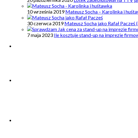
10 września 2019
Mateusz Socha – Karolinka i huśt
30 czerwca 2019
Mateusz Socha jako Rafał Pacześ (
7 maja 2023
Ile kosztuje stand-up na imprezie firm