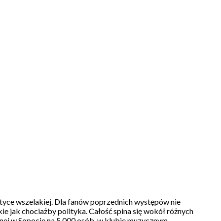
ce wszelakiej. Dla fanów poprzednich występów nie
ie jak chociażby polityka. Całość spina się wokół różnych
nej w Sopocie na 5 000 osób, w klubie muzycznym