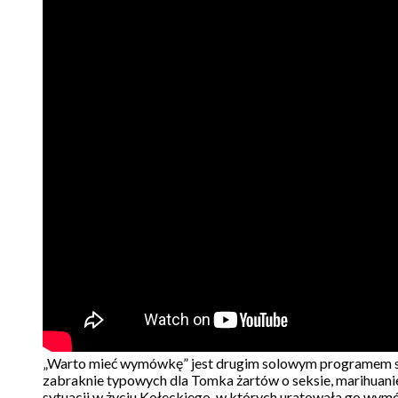
„Warto mieć wymówkę” jest drugim solowym programem st
zabraknie typowych dla Tomka żartów o seksie, marihuanie, 
sytuacji w życiu Kołeckiego, w których uratowała go wym