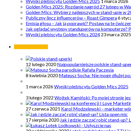
Wyniki plebiscytu Golden Mics 2025
1 marca 2026
Golden Mics 2025: Rozdanie nagród 27 lutego w Wa
Golden Mics: Wybierz najlepszych w stand-upie w 2
Publiczny lincz influencerów – Roast Gimpera
6 styc
Emisja głosu – Jak ją poprawić? Postaw na te ćwicze
Jak oglądać występy standuperów na komputerze? 
Wyniki plebiscytu Golden Mics 2024
23 marca 2025
Najpopularniejsze
12 lutego 2020
Najpopularniejsze polskie stand-upe
8 kwietnia 2020
Mateusz Socha: Nie mogę dłużej poz
1 marca 2026
Wyniki plebiscytu Golden Mics 2025
3 lutego 2022
Wojtek Kamiński: Po mojej stronie je
27 czerwca 2021
Karol Modzelewski – marketer wś
17 sierpnia 2020
Jak i gdzie zacząć robić stand-up? 
20 października 2020
Lotek zadebiutował na TTV ja