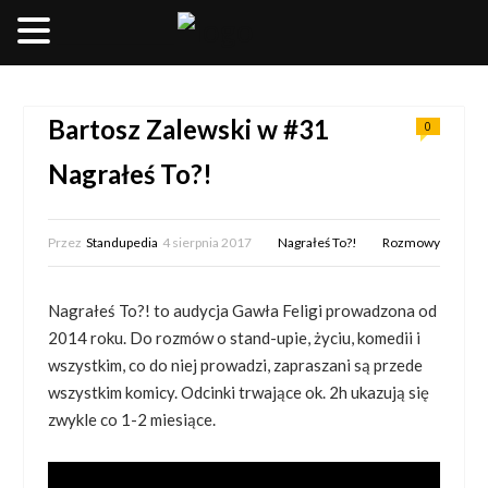
__________________
Bartosz Zalewski w #31
0
Nagrałeś To?!
Przez
Standupedia
4 sierpnia 2017
Nagrałeś To?!
Rozmowy
Nagrałeś To?! to audycja Gawła Feligi prowadzona od
2014 roku. Do rozmów o stand-upie, życiu, komedii i
wszystkim, co do niej prowadzi, zapraszani są przede
wszystkim komicy. Odcinki trwające ok. 2h ukazują się
zwykle co 1-2 miesiące.