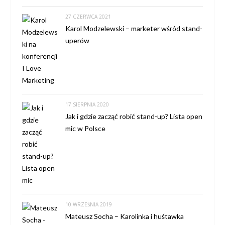
27 CZERWCA 2021
Karol Modzelewski – marketer wśród stand-
uperów
17 SIERPNIA 2020
Jak i gdzie zacząć robić stand-up? Lista open
mic w Polsce
10 WRZEŚNIA 2019
Mateusz Socha – Karolinka i huśtawka