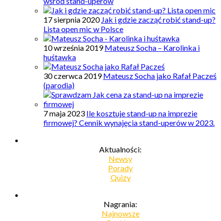
wśród stand-uperów
17 sierpnia 2020
Jak i gdzie zacząć robić stand-up?
Lista open mic w Polsce
10 września 2019
Mateusz Socha – Karolinka i
huśtawka
30 czerwca 2019
Mateusz Socha jako Rafał Pacześ
(parodia)
7 maja 2023
Ile kosztuje stand-up na imprezie
firmowej? Cennik wynajęcia stand-uperów w 2023.
Aktualności:
Newsy
Porady
Quizy
Nagrania:
Najnowsze