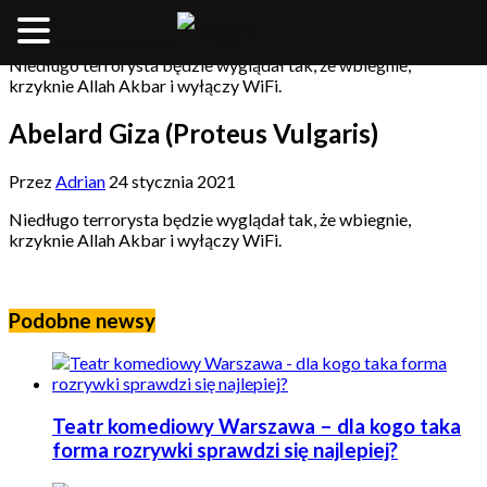
__________________
Niedługo terrorysta będzie wyglądał tak, że wbiegnie,
krzyknie Allah Akbar i wyłączy WiFi.
Abelard Giza (Proteus Vulgaris)
Przez
Adrian
24 stycznia 2021
Niedługo terrorysta będzie wyglądał tak, że wbiegnie,
krzyknie Allah Akbar i wyłączy WiFi.
Podobne newsy
Teatr komediowy Warszawa – dla kogo taka
forma rozrywki sprawdzi się najlepiej?