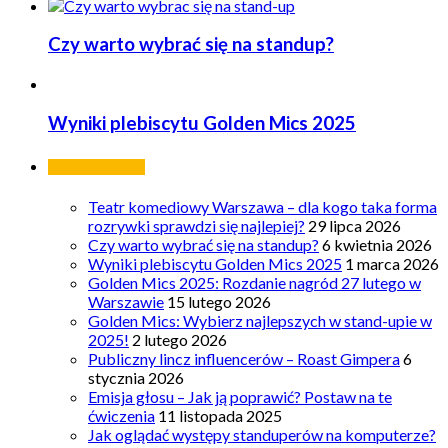
Czy warto wybrać się na standup?
Wyniki plebiscytu Golden Mics 2025
Ostatnie wpisy
Teatr komediowy Warszawa – dla kogo taka forma
rozrywki sprawdzi się najlepiej?
29 lipca 2026
Czy warto wybrać się na standup?
6 kwietnia 2026
Wyniki plebiscytu Golden Mics 2025
1 marca 2026
Golden Mics 2025: Rozdanie nagród 27 lutego w
Warszawie
15 lutego 2026
Golden Mics: Wybierz najlepszych w stand-upie w
2025!
2 lutego 2026
Publiczny lincz influencerów – Roast Gimpera
6
stycznia 2026
Emisja głosu – Jak ją poprawić? Postaw na te
ćwiczenia
11 listopada 2025
Jak oglądać występy standuperów na komputerze?